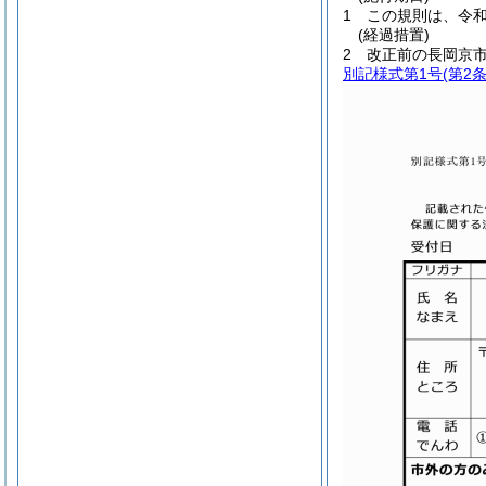
1
この規則は、令和
(経過措置)
2
改正前の長岡京
別記様式第1号
(第2