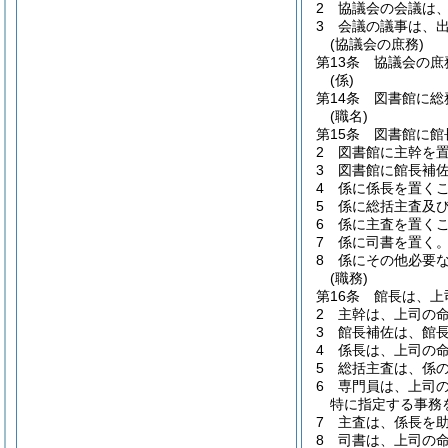
2
協議会の会議は
3
会議の議事は、
(協議会の庶務)
第13条
協議会の庶
(係)
第14条
図書館に総
(職名)
第15条
図書館に館
2
図書館に主幹を
3
図書館に館長補
4
係に係長を置く
5
係に総括主査及
6
係に主査を置く
7
係に司書を置く
8
係にその他必要
(職務)
第16条
館長は、上
2
主幹は、上司の
3
館長補佐は、館
4
係長は、上司の
5
総括主査は、係
6
専門員は、上司
特に指定する事務
7
主査は、係長を
8
司書は、上司の