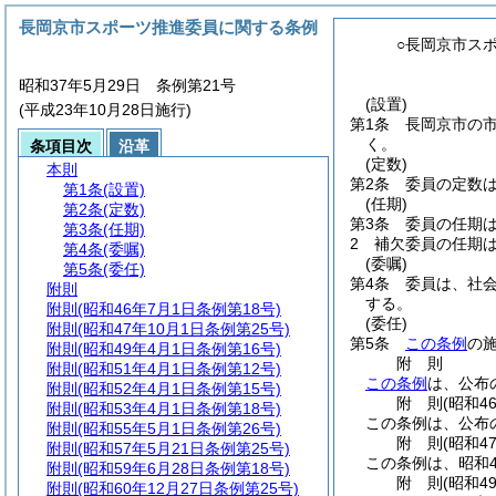
長岡京市スポーツ推進委員に関する条例
○長岡京市ス
昭和37年5月29日 条例第21号
(設置)
(平成23年10月28日施行)
第1条
長岡京市の
く。
条項目次
沿革
(定数)
本則
第2条
委員の定数は
第1条
(設置)
(任期)
第2条
(定数)
第3条
委員の任期は
第3条
(任期)
2
補欠委員の任期
第4条
(委嘱)
(委嘱)
第5条
(委任)
第4条
委員は、社
附則
する。
附則
(昭和46年7月1日条例第18号)
(委任)
附則
(昭和47年10月1日条例第25号)
第5条
この条例
の
附則
(昭和49年4月1日条例第16号)
附
則
附則
(昭和51年4月1日条例第12号)
この条例
は、公布
附則
(昭和52年4月1日条例第15号)
附
則
(昭和4
附則
(昭和53年4月1日条例第18号)
この条例は、公布
附則
(昭和55年5月1日条例第26号)
附
則
(昭和4
附則
(昭和57年5月21日条例第25号)
この条例は、昭和4
附則
(昭和59年6月28日条例第18号)
附
則
(昭和4
附則
(昭和60年12月27日条例第25号)