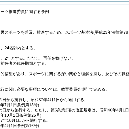
ポーツ推進委員に関する条例
市民スポーツを普及、推進するため、スポーツ基本法
(平成23年法律第78
、24名以内とする。
、2年とする。
ただし、再任を妨げない。
は前任者の残任期間とする。
会的信望があり、スポーツに関する深い関心と理解を持ち、及びその職
施行に関し必要な事項については、教育委員会規則で定める。
の日から施行し、昭和37年4月1日から適用する。
6年7月1日
条例第18号)
の日から施行する。
ただし、第5条第2項の改正規定は、昭和46年4月1
7年10月1日
条例第25号)
7年10月1日から施行する。
9年4月1日
条例第16号)