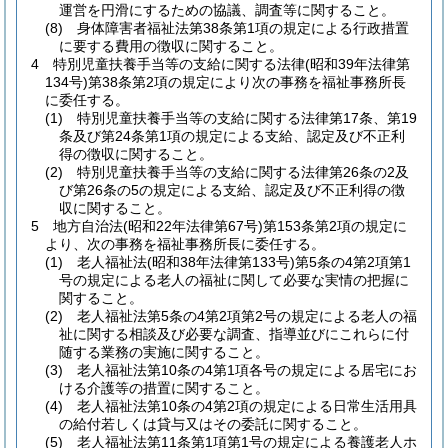
運営を円滑にするための協議、調査等に関すること。
(8)
身体障害者福祉法第38条第1項の規定による行政措置
に要する費用の徴収に関すること。
4
特別児童扶養手当等の支給に関する法律
(昭和39年法律第
134号)
第38条第2項の規定により次の事務を福祉事務所長
に委任する。
(1)
特別児童扶養手当等の支給に関する法律第17条、第19
条及び第24条第1項の規定による支給、認定及び不正利
得の徴収に関すること。
(2)
特別児童扶養手当等の支給に関する法律第26条の2及
び第26条の5の規定による支給、認定及び不正利得の徴
収に関すること。
5
地方自治法
(昭和22年法律第67号)
第153条第2項の規定に
より、次の事務を福祉事務所長に委任する。
(1)
老人福祉法
(昭和38年法律第133号)
第5条の4第2項第1
号の規定による老人の福祉に関して必要な実情の把握に
関すること。
(2)
老人福祉法第5条の4第2項第2号の規定による老人の福
祉に関する相談及び必要な調査、指導並びにこれらに付
随する業務の実施に関すること。
(3)
老人福祉法第10条の4第1項各号の規定による居宅にお
ける介護等の措置に関すること。
(4)
老人福祉法第10条の4第2項の規定による日常生活用具
の給付若しくは貸与又はその委託に関すること。
(5)
老人福祉法第11条第1項第1号の規定による養護老人ホ