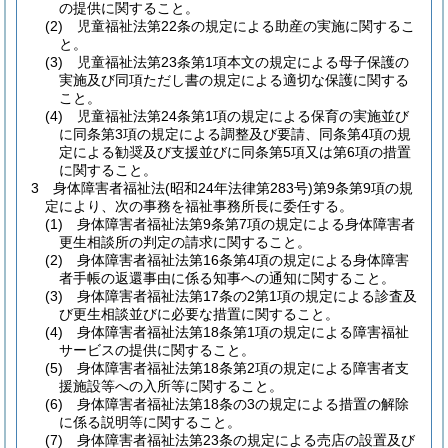
の提供に関すること。
(2)
児童福祉法第22条の規定による助産の実施に関するこ
と。
(3)
児童福祉法第23条第1項本文の規定による母子保護の
実施及び同項ただし書の規定による適切な保護に関する
こと。
(4)
児童福祉法第24条第1項の規定による保育の実施並び
に同条第3項の規定による調整及び要請、同条第4項の規
定による勧奨及び支援並びに同条第5項又は第6項の措置
に関すること。
3
身体障害者福祉法
(昭和24年法律第283号)
第9条第9項の規
定により、次の事務を福祉事務所長に委任する。
(1)
身体障害者福祉法第9条第7項の規定による身体障害者
更生相談所の判定の請求に関すること。
(2)
身体障害者福祉法第16条第4項の規定による身体障害
者手帳の返還事由に係る知事への通知に関すること。
(3)
身体障害者福祉法第17条の2第1項の規定による診査及
び更生相談並びに必要な措置に関すること。
(4)
身体障害者福祉法第18条第1項の規定による障害福祉
サービスの提供に関すること。
(5)
身体障害者福祉法第18条第2項の規定による障害者支
援施設等への入所等に関すること。
(6)
身体障害者福祉法第18条の3の規定による措置の解除
に係る説明等に関すること。
(7)
身体障害者福祉法第23条の規定による売店の設置及び