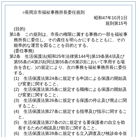
○長岡京市福祉事務所長委任規則
昭和47年10月1日
規則第15号
(目的)
第1条
この規則は、市長の権限に属する事務の一部を福祉事
務所長に委任し、その責任を明らかにするとともに、その
能率的な運営を図ることを目的とする。
(委任事務)
第2条
生活保護法
(昭和25年法律第144号)
第19条第4項及び
第55条の4第2項
(同法第55条の5第2項において準用する場
合を含む。)
の規定により、次の事務を福祉事務所長に委任
する。
(1)
生活保護法第24条に規定する申請による保護の開始及
び変更に関すること。
(2)
生活保護法第25条に規定する職権による保護の開始及
び変更に関すること。
(3)
生活保護法第26条に規定する保護の停止及び廃止に関
すること。
(4)
生活保護法第27条に規定する指導及び指示に関するこ
と。
(5)
生活保護法第27条の2に規定する要保護者の自立を助
長するための相談及び助言に関すること。
(6)
生活保護法第28条に規定する立入調査及び検診命令並