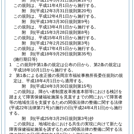
附
則
(平成11年3月31日
規則第16号)
この規則は、平成11年4月1日から施行する。
附
則
(平成12年3月31日
規則第20号)
この規則は、平成12年4月1日から施行する。
附
則
(平成13年3月30日
規則第9号)
この規則は、平成13年4月1日から施行する。
附
則
(平成15年3月28日
規則第8号)
この規則は、平成15年4月1日から施行する。
附
則
(平成17年2月25日
規則第3号)
この規則は、平成17年4月1日から施行する。
附
則
(平成18年9月29日
規則第35号)
(施行期日等)
1
この規則中第1条の規定は公布の日から、第2条の規定は
平成18年10月1日から施行する。
2
第1条による改正後の長岡京市福祉事務所長委任規則の規
定は、平成18年4月1日から適用する。
附
則
(平成24年3月30日
規則第15号)
この規則は、障がい者制度改革推進本部等における検討を
踏まえて障害保健福祉施策を見直すまでの間において障害者
等の地域生活を支援するための関係法律の整備に関する法律
(平成22年法律第71号)
の施行の日
(平成24年4月1日)
から施行
する。
附
則
(平成25年3月29日
規則第3号)
抄
この規則は、地域社会における共生の実現に向けて新たな
障害保健福祉施策を講ずるための関係法律の整備に関する法