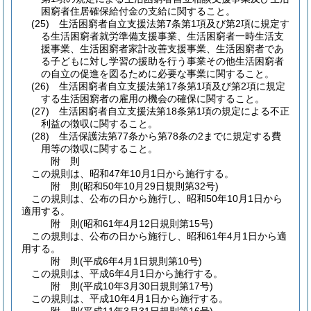
困窮者住居確保給付金の支給に関すること。
(25)
生活困窮者自立支援法第7条第1項及び第2項に規定す
る生活困窮者就労準備支援事業、生活困窮者一時生活支
援事業、生活困窮者家計改善支援事業、生活困窮者であ
る子どもに対し学習の援助を行う事業その他生活困窮者
の自立の促進を図るために必要な事業に関すること。
(26)
生活困窮者自立支援法第17条第1項及び第2項に規定
する生活困窮者の雇用の機会の確保に関すること。
(27)
生活困窮者自立支援法第18条第1項の規定による不正
利益の徴収に関すること。
(28)
生活保護法第77条から第78条の2までに規定する費
用等の徴収に関すること。
附
則
この規則は、昭和47年10月1日から施行する。
附
則
(昭和50年10月29日
規則第32号)
この規則は、公布の日から施行し、昭和50年10月1日から
適用する。
附
則
(昭和61年4月12日
規則第15号)
この規則は、公布の日から施行し、昭和61年4月1日から適
用する。
附
則
(平成6年4月1日
規則第10号)
この規則は、平成6年4月1日から施行する。
附
則
(平成10年3月30日
規則第17号)
この規則は、平成10年4月1日から施行する。