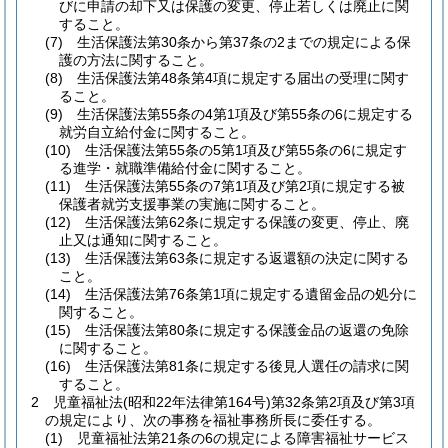
びに申請の却下又は保護の変更、停止若しくは廃止に関
すること。
(7)
生活保護法第30条から第37条の2までの規定による保
護の方法に関すること。
(8)
生活保護法第48条第4項に規定する届出の受理に関す
ること。
(9)
生活保護法第55条の4第1項及び第55条の6に規定する
就労自立給付金に関すること。
(10)
生活保護法第55条の5第1項及び第55条の6に規定す
る進学・就職準備給付金に関すること。
(11)
生活保護法第55条の7第1項及び第2項に規定する被
保護者就労支援事業の実施に関すること。
(12)
生活保護法第62条に規定する保護の変更、停止、廃
止又は通知に関すること。
(13)
生活保護法第63条に規定する返還額の決定に関する
こと。
(14)
生活保護法第76条第1項に規定する遺留金品の処分に
関すること。
(15)
生活保護法第80条に規定する保護金品の返還の免除
に関すること。
(16)
生活保護法第81条に規定する後見人選任の請求に関
すること。
2
児童福祉法
(昭和22年法律第164号)
第32条第2項及び第3項
の規定により、次の事務を福祉事務所長に委任する。
(1)
児童福祉法第21条の6の規定による障害福祉サービス