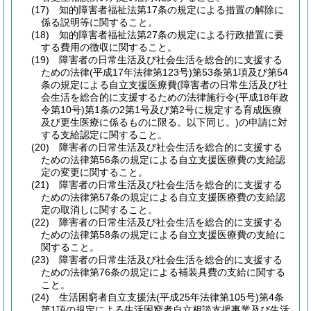
(17)
知的障害者福祉法第17条の規定による措置の解除に
係る説明等に関すること。
(18)
知的障害者福祉法第27条の規定による行政措置に要
する費用の徴収に関すること。
(19)
障害者の日常生活及び社会生活を総合的に支援する
ための法律
(平成17年法律第123号)
第53条第1項及び第54
条の規定による自立支援医療費
(障害者の日常生活及び社
会生活を総合的に支援するための法律施行令
(平成18年政
令第10号)
第1条の2第1号及び第2号に規定する育成医療
及び更生医療に係るものに限る。以下同じ。)
の申請に対
する支給認定に関すること。
(20)
障害者の日常生活及び社会生活を総合的に支援する
ための法律第56条の規定による自立支援医療費の支給認
定の変更に関すること。
(21)
障害者の日常生活及び社会生活を総合的に支援する
ための法律第57条の規定による自立支援医療費の支給認
定の取消しに関すること。
(22)
障害者の日常生活及び社会生活を総合的に支援する
ための法律第58条の規定による自立支援医療費の支給に
関すること。
(23)
障害者の日常生活及び社会生活を総合的に支援する
ための法律第76条の規定による補装具費の支給に関する
こと。
(24)
生活困窮者自立支援法
(平成25年法律第105号)
第4条
第1項の規定による生活困窮者自立相談支援事業及び生活