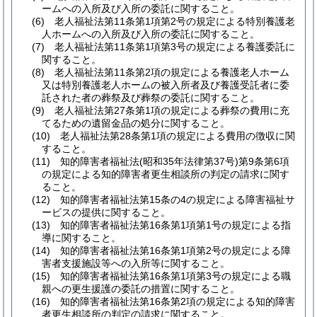
ームへの入所及び入所の委託に関すること。
(6)
老人福祉法第11条第1項第2号の規定による特別養護老
人ホームへの入所及び入所の委託に関すること。
(7)
老人福祉法第11条第1項第3号の規定による養護委託に
関すること。
(8)
老人福祉法第11条第2項の規定による養護老人ホーム
又は特別養護老人ホームの被入所者及び養護受託者に委
託された者の葬祭及び葬祭の委託に関すること。
(9)
老人福祉法第27条第1項の規定による葬祭の費用に充
てるための遺留金品の処分に関すること。
(10)
老人福祉法第28条第1項の規定による費用の徴収に関
すること。
(11)
知的障害者福祉法
(昭和35年法律第37号)
第9条第6項
の規定による知的障害者更生相談所の判定の請求に関す
ること。
(12)
知的障害者福祉法第15条の4の規定による障害福祉サ
ービスの提供に関すること。
(13)
知的障害者福祉法第16条第1項第1号の規定による指
導に関すること。
(14)
知的障害者福祉法第16条第1項第2号の規定による障
害者支援施設等への入所等に関すること。
(15)
知的障害者福祉法第16条第1項第3号の規定による職
親への更生援護の委託の措置に関すること。
(16)
知的障害者福祉法第16条第2項の規定による知的障害
者更生相談所の判定の請求に関すること。