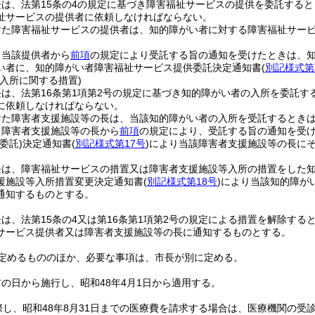
長は、法第15条の4の規定に基づき障害福祉サービスの提供を委託する
祉サービスの提供者に依頼しなければならない。
けた障害福祉サービスの提供者は、知的障がい者に対する障害福祉サー
、当該提供者から
前項
の規定により受託する旨の通知を受けたときは、
い者に、知的障がい者障害福祉サービス提供委託決定通知書
(
別記様式第
入所に関する措置)
は、法第16条第1項第2号の規定に基づき知的障がい者の入所を委託す
に依頼しなければならない。
けた障害者支援施設等の長は、当該知的障がい者の入所を受託するとき
、障害者支援施設等の長から
前項
の規定により、受託する旨の通知を受
委託)
決定通知書
(
別記様式第17号
)
により当該障害者支援施設等の長に
長は、障害福祉サービスの措置又は障害者支援施設等入所の措置をした
援施設等入所措置変更決定通知書
(
別記様式第18号
)
により当該知的障が
通知するものとする。
は、法第15条の4又は第16条第1項第2号の規定による措置を解除する
サービス提供者又は障害者支援施設等の長に通知するものとする。
定めるもののほか、必要な事項は、市長が別に定める。
の日から施行し、昭和48年4月1日から適用する。
際し、昭和48年8月31日までの医療費を請求する場合は、医療機関の