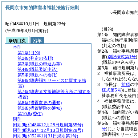
長岡京市知的障害者福祉法施行細則
○長岡京市知
昭和48年10月1日 規則第23号
(目的)
(平成26年4月1日施行)
第1条
知的障害者
福祉法施行規則
(
条項目次
沿革
(判定の依頼)
本則
第2条
福祉事務所長
第1条
(目的)
書
(
別記様式第1号
)
第2条
(判定の依頼)
(職親の申込み等)
第3条
(職親の申込み等)
第3条
施行規則第
第4条
(職親委託申込)
2
福祉事務所長は
第5条
(職親への委託)
しなければならな
第6条
(障害福祉サービスに関する措
3
市長は、
前項
の
置)
様式第5号
)
に登録
第7条
(障害者支援施設等入所に関する
祉事務所長を経由
措置)
4
福祉事務所長は
第8条
(措置変更の通知)
(職親委託申込)
第9条
(措置解除の通知)
第4条
知的障がい
第10条
(委任)
(職親への委託)
附則
第5条
福祉事務所長
附則
(昭和48年12月28日規則第35号)
号
)
により当該職親
附則
(昭和51年12月13日規則第28号)
(障害福祉サービス
附則
(昭和52年1月31日規則第1号)