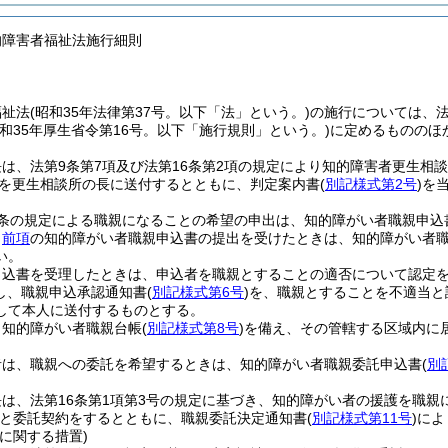
的障害者福祉法施行細則
福祉法
(昭和35年法律第37号。以下「法」という。)
の施行については、
昭和35年厚生省令第16号。以下「施行規則」という。)
に定めるもののほ
は、法第9条第7項及び法第16条第2項の規定により知的障害者更生相
を更生相談所の長に送付するとともに、判定案内書
(
別記様式第2号
)
を
1条の規定による職親になることの希望の申出は、知的障がい者職親申込
、
前項
の知的障がい者職親申込書の提出を受けたときは、知的障がい者
い。
申込書を受理したときは、申込者を職親とすることの適否について認定
し、職親申込承認通知書
(
別記様式第6号
)
を、職親とすることを不適当と
して本人に送付するものとする。
、知的障がい者職親台帳
(
別記様式第8号
)
を備え、その管轄する区域内に
者は、職親への委託を希望するときは、知的障がい者職親委託申込書
(
別
は、法第16条第1項第3号の規定に基づき、知的障がい者の援護を職
と委託契約をするとともに、職親委託決定通知書
(
別記様式第11号
)
によ
に関する措置)