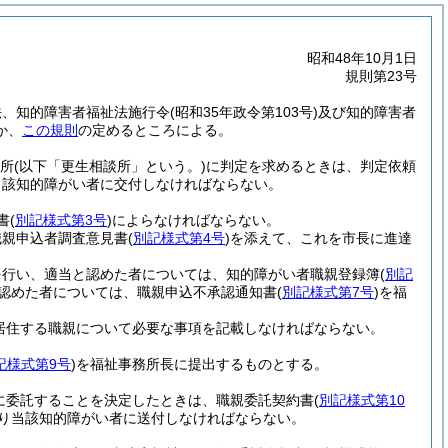
昭和48年10月1日
規則第23号
法、知的障害者福祉法施行令
(昭和35年政令第103号)
及び知的障害者
か、
この規則
の定めるところによる。
談所
(以下「更生相談所」という。)
に判定を求めるときは、判定依頼
当該知的障がい者に交付しなければならない。
書
(
別記様式第3号
)
によらなければならない。
職親申込者調査意見書
(
別記様式第4号
)
を添えて、これを市長に進達
を行い、適当と認めた者については、知的障がい者職親登録簿
(
別記
認めた者については、職親申込不承認通知書
(
別記様式第7号
)
を福
居住する職親について必要な事項を記載しなければならない。
記様式第9号
)
を福祉事務所長に提出するものとする。
親に委託することを決定したときは、職親委託契約書
(
別記様式第10
り当該知的障がい者に送付しなければならない。