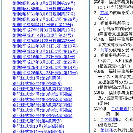
第6条
福祉事務所
附則
(昭和55年8月1日規則第39号)
により当該障害福
附則
(昭和58年4月1日規則第4号)
2
前項
の依頼を受
附則
(昭和61年8月8日規則第27号)
ない。
附則
(昭和63年7月16日規則第26号)
3
福祉事務所長は
附則
(平成6年4月1日規則第17号)
より当該知的障が
附則
(平成7年3月31日規則第13号)
(障害者支援施設等
附則
(平成8年4月1日規則第27号)
第7条
福祉事務所長
附則
(平成9年6月23日規則第26号)
者支援施設等の長
附則
(平成11年3月31日規則第19号)
2
前項
の依頼を受
附則
(平成12年3月31日規則第15号)
3
福祉事務所長は
附則
(平成16年2月27日規則第1号)
い者に、入所
(援護
附則
(平成17年3月28日規則第26号)
(措置変更の通知)
附則
(平成25年3月29日規則第14号)
第8条
福祉事務所
附則
(平成26年3月28日規則第13号)
ービス・障害者支
別記様式第1号
(第2条関係)
支援施設等の長に
別記様式第2号
(第2条関係)
(措置解除の通知)
別記様式第3号
(第3条第1項関係)
第9条
福祉事務所長
別記様式第4号
(第3条第2項関係)
及び当該障害福祉
別記様式第5号
(第3条第3項関係)
(委任)
別記様式第6号
(第3条第3項関係)
第10条
この規則
に
別記様式第7号
(第3条第3項関係)
附
則
別記様式第8号
(第3条第4項関係)
1
この規則
は、公布
別記様式第9号
(第4条関係)
(経過規定)
別記様式第10号
(第5条関係)
2
第10条
の施行に
別記様式第11号
(第5条関係)