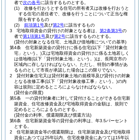
者で
次の各号
に該当するものとする。
(1)
改修を行おうとする住宅の所有者又は改修を行おうと
する住宅の居住者で、改修を行うことについて正当な権
限を有するもの
(2)
前項第1号
及び
第2号
に該当するもの
3
宅地取得資金の貸付けの対象となる者は、
第2条第3号
の
者で
第1項第1号
及び
第2号
に該当するものとする。
(貸付の対象となる住宅、土地及び借地権についての基準)
第4条
住宅新築資金の貸付けに係る住宅
(以下「貸付対象住
宅」という。)
又は宅地取得資金の貸付けに係る土地若しく
は借地権
(以下「貸付対象土地」という。)
は、長岡京市の
区域内に存しなければならない。
ただし、特別の事情があ
るものとして市長が承認した場合はこの限りでない。
2
貸付対象住宅又は貸付対象土地の規模等及び貸付けの対象
となる改修工事
(以下「貸付対象改修工事」という。)
の内
容は規則に定めるところによらなければならない。
(貸付金の限度)
第5条
一の貸付対象者に対して貸付けることができる住宅新
築資金、住宅改修資金及び宅地取得資金の金額は、規則で
定めるところによるものとする。
(貸付金の利率、償還期限及び償還方法)
第6条
住宅新築資金等の貸付金の利率は、年3.5パーセント
とする。
2
住宅新築資金等の償還期限は、住宅新築資金及び宅地取得
資金にあつては25年以内、住宅改修資金にあつては15年以