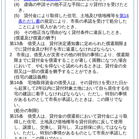
(4)
虚偽の申請その他不正な手段により貸付けを受けたと
き。
(5)
貸付金により取得した住宅、土地及び借地権等を
第14
条ただし書
の規定により、市長の承認を受けて処分した
ことにより収入があつたとき。
(6)
その他正当な理由がなく貸付条件に違反したとき。
(償還及び償還の猶予)
第13条
借受人は、貸付決定通知書に定められた償還期限ま
でに貸付金及び利子を市に返還しなければならない。
2
市長は、借受人が災害その他の特別の事情により、償還期
限までに貸付金を償還することが著しく困難になつた場合
において、やむを得ないと認められるときは、貸付金の全
部又は一部の償還を猶予することができる。
(住宅の建設義務)
第14条
宅地取得資金の借受人は、その貸付けを受けた日か
ら起算して2年以内に貸付対象土地において自ら居住する住
宅の建設に着手しなければならない。
ただし、特別の事情
があるものとして市長が承認したときは、この限りでな
い。
(処分の制限)
第15条
借受人は、貸付金の償還前において貸付金により取
得した住宅、土地及び借地権等を貸付目的に反して使用
し、譲渡し、交換し、貸与し、又は担保に供してはならな
い。
ただし、特別の事情があるものとして市長が承認した
ときは、この限りでない。