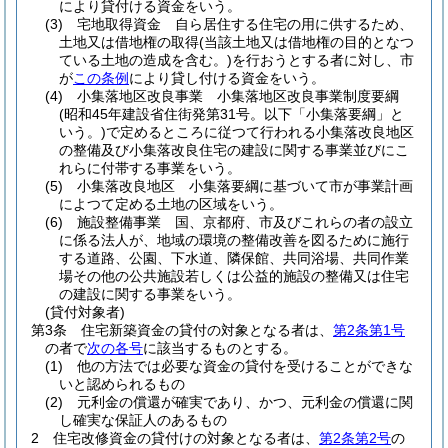
により貸付ける資金をいう。
(3)
宅地取得資金 自ら居住する住宅の用に供するため、
土地又は借地権の取得
(当該土地又は借地権の目的となつ
ている土地の造成を含む。)
を行おうとする者に対し、市
が
この条例
により貸し付ける資金をいう。
(4)
小集落地区改良事業 小集落地区改良事業制度要綱
(昭和45年建設省住街発第31号。以下「小集落要綱」と
いう。)
で定めるところに従つて行われる小集落改良地区
の整備及び小集落改良住宅の建設に関する事業並びにこ
れらに付帯する事業をいう。
(5)
小集落改良地区 小集落要綱に基づいて市が事業計画
によつて定める土地の区域をいう。
(6)
施設整備事業 国、京都府、市及びこれらの者の設立
に係る法人が、地域の環境の整備改善を図るために施行
する道路、公園、下水道、隣保館、共同浴場、共同作業
場その他の公共施設若しくは公益的施設の整備又は住宅
の建設に関する事業をいう。
(貸付対象者)
第3条
住宅新築資金の貸付の対象となる者は、
第2条第1号
の者で
次の各号
に該当するものとする。
(1)
他の方法では必要な資金の貸付を受けることができな
いと認められるもの
(2)
元利金の償還が確実であり、かつ、元利金の償還に関
し確実な保証人のあるもの
2
住宅改修資金の貸付けの対象となる者は、
第2条第2号
の