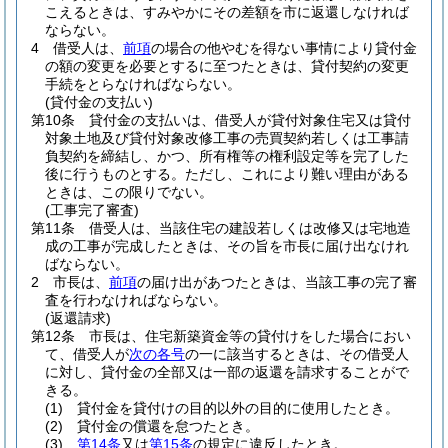
こえるときは、すみやかにその差額を市に返還しなければ
ならない。
4
借受人は、
前項
の場合の他やむを得ない事情により貸付金
の額の変更を必要とするに至つたときは、貸付契約の変更
手続をとらなければならない。
(貸付金の支払い)
第10条
貸付金の支払いは、借受人が貸付対象住宅又は貸付
対象土地及び貸付対象改修工事の売買契約若しくは工事請
負契約を締結し、かつ、所有権等の権利設定等を完了した
後に行うものとする。
ただし、これにより難い理由がある
ときは、この限りでない。
(工事完了審査)
第11条
借受人は、当該住宅の建設若しくは改修又は宅地造
成の工事が完成したときは、その旨を市長に届け出なけれ
ばならない。
2
市長は、
前項
の届け出があつたときは、当該工事の完了審
査を行わなければならない。
(返還請求)
第12条
市長は、住宅新築資金等の貸付けをした場合におい
て、借受人が
次の各号
の一に該当するときは、その借受人
に対し、貸付金の全部又は一部の返還を請求することがで
きる。
(1)
貸付金を貸付けの目的以外の目的に使用したとき。
(2)
貸付金の償還を怠つたとき。
(3)
第14条
又は
第15条
の規定に違反したとき。