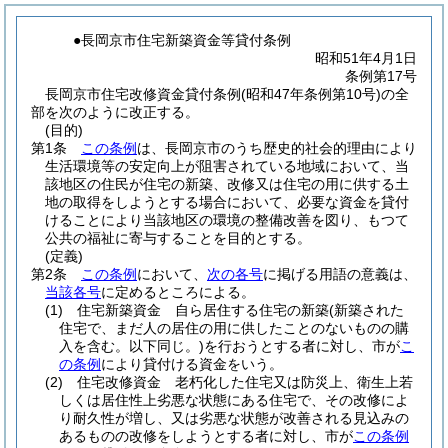
●長岡京市住宅新築資金等貸付条例
昭和51年4月1日
条例第17号
長岡京市住宅改修資金貸付条例(昭和47年条例第10号)の全
部を次のように改正する。
(目的)
第1条
この条例
は、長岡京市のうち歴史的社会的理由により
生活環境等の安定向上が阻害されている地域において、当
該地区の住民が住宅の新築、改修又は住宅の用に供する土
地の取得をしようとする場合において、必要な資金を貸付
けることにより当該地区の環境の整備改善を図り、もつて
公共の福祉に寄与することを目的とする。
(定義)
第2条
この条例
において、
次の各号
に掲げる用語の意義は、
当該各号
に定めるところによる。
(1)
住宅新築資金 自ら居住する住宅の新築
(新築された
住宅で、まだ人の居住の用に供したことのないものの購
入を含む。以下同じ。)
を行おうとする者に対し、市が
こ
の条例
により貸付ける資金をいう。
(2)
住宅改修資金 老朽化した住宅又は防災上、衛生上若
しくは居住性上劣悪な状態にある住宅で、その改修によ
り耐久性が増し、又は劣悪な状態が改善される見込みの
あるものの改修をしようとする者に対し、市が
この条例