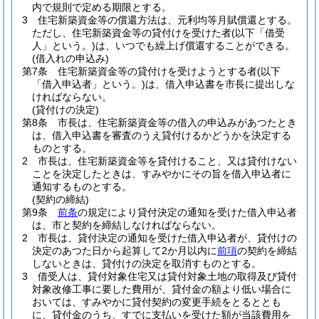
内で規則で定める期限とする。
3
住宅新築資金等の償還方法は、元利均等月賦償還とする。
ただし、住宅新築資金等の貸付けを受けた者
(以下「借受
人」という。)
は、いつでも繰上げ償還することができる。
(借入れの申込み)
第7条
住宅新築資金等の貸付けを受けようとする者
(以下
「借入申込者」という。)
は、借入申込書を市長に提出しな
ければならない。
(貸付けの決定)
第8条
市長は、住宅新築資金等の借入の申込みがあつたとき
は、借入申込書を審査のうえ貸付けるかどうかを決定する
ものとする。
2
市長は、住宅新築資金等を貸付けること、又は貸付けない
ことを決定したときは、すみやかにその旨を借入申込者に
通知するものとする。
(契約の締結)
第9条
前条
の規定により貸付決定の通知を受けた借入申込者
は、市と契約を締結しなければならない。
2
市長は、貸付決定の通知を受けた借入申込者が、貸付けの
決定のあつた日から起算して2か月以内に
前項
の契約を締結
しないときは、貸付けの決定を取消すものとする。
3
借受人は、貸付対象住宅又は貸付対象土地の取得及び貸付
対象改修工事に要した費用が、貸付金の額より低い場合に
おいては、すみやかに貸付契約の変更手続をとるととも
に、貸付金のうち、すでに支払いを受けた額が当該費用を