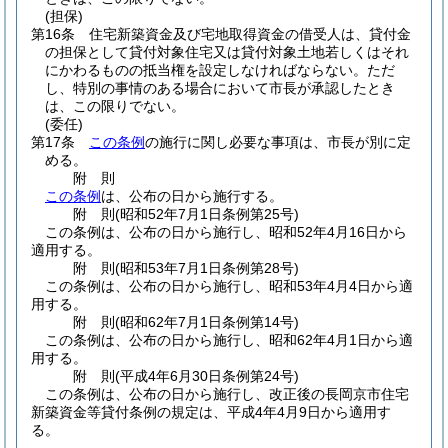
(担保)
第16条
住宅新築資金及び宅地取得資金の借受人は、貸付金
の担保として貸付対象住宅又は貸付対象土地若しくはそれ
にかわるものの抵当権を設定しなければならない。
ただ
し、特別の事情のある場合において市長が承認したとき
は、この限りでない。
(委任)
第17条
この条例
の施行に関し必要な事項は、市長が別に定
める。
附
則
この条例
は、公布の日から施行する。
附
則
(昭和52年7月1日
条例第25号)
この条例は、公布の日から施行し、昭和52年4月16日から
適用する。
附
則
(昭和53年7月1日
条例第28号)
この条例は、公布の日から施行し、昭和53年4月4日から適
用する。
附
則
(昭和62年7月1日
条例第14号)
この条例は、公布の日から施行し、昭和62年4月1日から適
用する。
附
則
(平成4年6月30日
条例第24号)
この条例は、公布の日から施行し、改正後の長岡京市住宅
新築資金等貸付条例の規定は、平成4年4月9日から適用す
る。