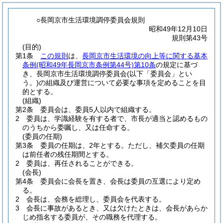
○長岡京市生活環境調停委員会規則
昭和49年12月10日
規則第43号
(目的)
第1条
この規則
は、
長岡京市生活環境の向上等に関する基本
条例
(昭和49年長岡京市条例第44号)
第10条
の規定に基づ
き、長岡京市生活環境調停委員会
(以下「委員会」とい
う。)
の組織及び運営について必要な事項を定めることを目
的とする。
(組織)
第2条
委員会は、委員5人以内で組織する。
2
委員は、学識経験を有する者で、市長が適当と認めるもの
のうちから委嘱し、又は任命する。
(委員の任期)
第3条
委員の任期は、2年とする。
ただし、補欠委員の任期
は前任者の残任期間とする。
2
委員は、再任されることができる。
(会長)
第4条
委員会に会長を置き、会長は委員の互選により定め
る。
2
会長は、会務を総理し、委員会を代表する。
3
会長に事故があるとき、又は欠けたときは、会長があらか
じめ指名する委員が、その職務を代理する。