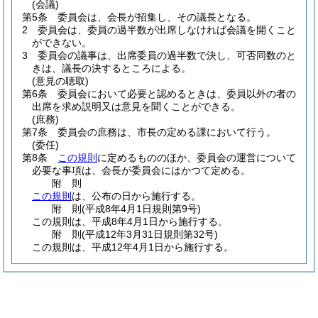
(会議)
第5条
委員会は、会長が招集し、その議長となる。
2
委員会は、委員の過半数が出席しなければ会議を開くこと
ができない。
3
委員会の議事は、出席委員の過半数で決し、可否同数のと
きは、議長の決するところによる。
(意見の聴取)
第6条
委員会において必要と認めるときは、委員以外の者の
出席を求め説明又は意見を聞くことができる。
(庶務)
第7条
委員会の庶務は、市長の定める課において行う。
(委任)
第8条
この規則
に定めるもののほか、委員会の運営について
必要な事項は、会長が委員会にはかつて定める。
附
則
この規則
は、公布の日から施行する。
附
則
(平成8年4月1日
規則第9号)
この規則は、平成8年4月1日から施行する。
附
則
(平成12年3月31日
規則第32号)
この規則は、平成12年4月1日から施行する。