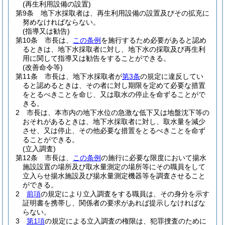
(再生利用設備の設置)
第9条
地下水採取者は、再生利用設備の設置及びその拡充に
努めなければならない。
(指導又は勧告)
第10条
市長は、
この条例
を施行するため必要があると認め
るときは、地下水採取者に対し、地下水の採取及び再生利
用に関して指導又は勧告をすることができる。
(改善命令等)
第11条
市長は、地下水採取者が
第3条
の規定に違反してい
ると認めるときは、その者に対し期限を定めて必要な措置
をとるべきことを命じ、又は取水の停止を命ずることがで
きる。
2
市長は、本市内の地下水位の急激な低下又は地盤沈下等の
おそれがあるときは、地下水採取者に対し、取水量を減少
させ、又は停止、その他必要な措置をとるべきことを命ず
ることができる。
(立入調査)
第12条
市長は、
この条例
の施行に必要な限度において揚水
施設設置の場所及び取水量測定の場所等にその職員をして
立入らせ揚水施設及び揚水量測定機器等を調査させること
ができる。
2
前項
の規定により立入調査をする職員は、その身分を示す
証明書を携帯し、関係者の要求があれば提示しなければな
らない。
3
第1項
の規定による立入調査の権限は、犯罪捜査のために