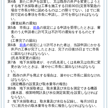
第4条
新たに井戸を設置し、又は既存の井戸を変更しようと
する地下水採取者は工事を施工する日前30日
(災害等緊急の
場合で市長が特に認めるものはこの限りでない。)
までに規
則で定める事項を市長に申請し、許可を得なければならな
い。
(審査結果の通知)
第5条
市長は、
前条
の規定による申請を受理したときは、審
査のうえ申請者に許可又は不許可の通知をするものとす
る。
(工事完了の届出)
第6条
前条
の規定により許可された者は、当該申請にかかる
井戸の工事が完了したときは、完了の日後15日までに市長
に届出なければならない。
(氏名等変更の届出)
第7条
地下水採取者が、その氏名若しくは名称又は住所に変
更があつたときは、速やかに市長に届出なければならな
い。
2
既存の井戸を廃止する場合は、速やかに市長に届出なけれ
ばならない。
(測定機器の設置及び取水量等の報告)
第8条
地下水採取者は、取水量及び水位を測定できる機器
(量水器、積算時間計及び水位測定装置)
を設置しなければ
ならない。
2
地下水採取者は、取水量及び水位を記録し、毎月10日ま
でに前月分の取水量等を市長に報告しなければならない。