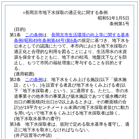
○長岡京市地下水採取の適正化に関する条例
昭和51年1月5日
条例第1号
(目的)
第1条
この条例
は、
長岡京市生活環境の向上等に関する基本
条例
(昭和49年条例第44号)
第6条
の規定に基づき、地下水を
公水としての認識にたつて、本市内における地下水採取の
適正化と合理的な利用を図ることにより、生活用水の水資
源を保全するとともに、地下水の枯渇、地盤沈下などを防
止し、もつて市民の福祉増進に寄与することを目的とす
る。
(適用範囲)
第2条
この条例
は、地下水をくみ上げる施設
(以下「揚水施
設」という。)
を設置する者及び地下水をくみ上げる者
(以
下「地下水採取者」という。)
に適用する。
ただし、市の水
道事業その他本市の事業及び揚水施設であつて揚水機の吐
出口の断面積
(吐出口が2以上あるときは、その断面積の合
計)
が19平方センチメートル未満の地下水採取者並びに動力
を用いないで地下水をくみ上げる地下水採取者は除く。
(地下水取水基準の遵守)
第3条
地下水採取者は、規則で定める取水基準を遵守し、適
正に地下水を取水しなければならない。
(井戸設置等の申請)