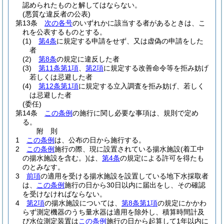
認められたものと解してはならない。
(悪質な違反者の公表)
第13条
次の各号
のいずれかに該当する者があるときは、こ
れを公表するものとする。
(1)
第4条
に規定する申請をせず、又は虚偽の申請をした
者
(2)
第8条
の規定に違反した者
(3)
第11条第1項
、
第2項
に規定する改善命令等を拒み妨げ
若しくは忌避した者
(4)
第12条第1項
に規定する立入調査を拒み妨げ、若しく
は忌避した者
(委任)
第14条
この条例
の施行に関し必要な事項は、規則で定め
る。
附
則
1
この条例
は、公布の日から施行する。
2
この条例
施行の際、現に設置されている揚水施設
(着工中
の揚水施設を含む。)
は、
第4条
の規定による許可を得たも
のとみなす。
3
前項
の適用を受ける揚水施設を設置している地下水採取者
は、
この条例
施行の日から30日以内に届出をし、その確認
を受けなければならない。
4
第2項
の揚水施設については、
第8条第1項
の規定にかかわ
らず測定機器のうち量水器は適用を除外し、積算時間計及
び水位測定装置は
この条例
施行の日から起算して1年以内に