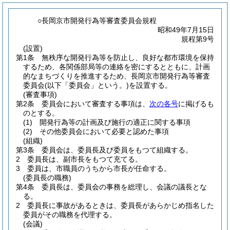
○長岡京市開発行為等審査委員会規程
昭和49年7月15日
規程第9号
(設置)
第1条
無秩序な開発行為等を防止し、良好な都市環境を保持
するため、各関係部局等の連絡を密にするとともに、計画
的なまちづくりを推進するため、長岡京市開発行為等審査
委員会
(以下「委員会」という。)
を設置する。
(審査事項)
第2条
委員会において審査する事項は、
次の各号
に掲げるも
のとする。
(1)
開発行為等の計画及び施行の適正に関する事項
(2)
その他委員会において必要と認めた事項
(組織)
第3条
委員会は、委員長及び委員をもつて組織する。
2
委員長は、副市長をもつて充てる。
3
委員は、市職員のうちから市長が任命する。
(委員長の職務)
第4条
委員長は、委員会の事務を総理し、会議の議長とな
る。
2
委員長に事故があるときは、委員長があらかじめ指名した
委員がその職務を代理する。
(会議)