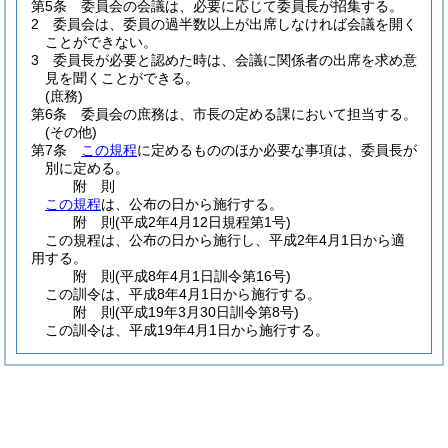
第5条
委員会の会議は、必要に応じて委員長が招集する。
2
委員会は、委員の過半数以上が出席しなければ会議を開く
ことができない。
3
委員長が必要と認めた時は、会議に関係者の出席を求め意
見を聞くことができる。
(庶務)
第6条
委員会の庶務は、市長の定める課において担当する。
(その他)
第7条
この規程
に定めるもののほか必要な事項は、委員長が
別に定める。
附
則
この規程
は、公布の日から施行する。
附
則
(平成2年4月12日
規程第1号)
この規程は、公布の日から施行し、平成2年4月1日から適
用する。
附
則
(平成8年4月1日
訓令第16号)
この訓令は、平成8年4月1日から施行する。
附
則
(平成19年3月30日
訓令第8号)
この訓令は、平成19年4月1日から施行する。