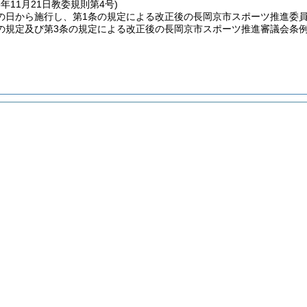
3年11月21日
教委規則第4号)
の日から施行し、第1条の規定による改正後の長岡京市スポーツ推進委
の規定及び第3条の規定による改正後の長岡京市スポーツ推進審議会条例施