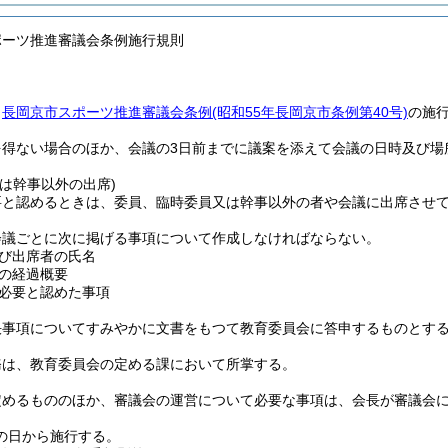
ポーツ推進審議会条例施行規則
、
長岡京市スポーツ推進審議会条例
(昭和55年長岡京市条例第40号)
の施
を得ない場合のほか、会議の3日前までに議案を添えて会議の日時及び場
は幹事以外の出席)
要と認めるときは、委員、臨時委員又は幹事以外の者や会議に出席させ
会議ごとに次に掲げる事項について作成しなければならない。
び出席者の氏名
の経過概要
必要と認めた事項
決事項についてすみやかに文書をもつて教育委員会に答申するものとす
務は、教育委員会の定める課において所掌する。
定めるもののほか、審議会の運営について必要な事項は、会長が審議会
の日から施行する。