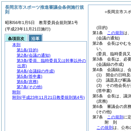
長岡京市スポーツ推進審議会条例施行規
則
○長岡京市ス
昭和56年1月5日 教育委員会規則第1号
(目的)
(平成23年11月21日施行)
第1条
この規則
は
(会議の通知)
条項目次
沿革
第2条
会長はやむ
本則
い。
第1条
(目的)
(委員、臨時委員又
第2条
(会議の通知)
第3条
会長は、必
第3条
(委員、臨時委員又は幹事以外の
(会議録の作成)
出席)
第4条
会議録は、
第4条
(会議録の作成)
(1)
開会の日時及
第5条
(答申書)
(2)
議題及び審議
第6条
(庶務)
(3)
その他会長が
第7条
(その他)
(答申書)
附則
第5条
会長は、議
附則
(平成23年11月21日教委規則第4号)
(庶務)
第6条
審議会の庶
(その他)
第7条
この規則
に
附
則
この規則
は、公布