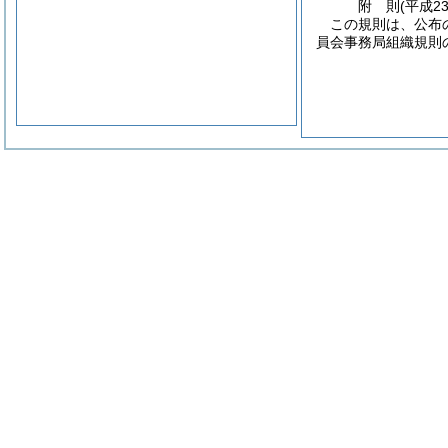
附
則
(平成2
この規則は、公布
員会事務局組織規則