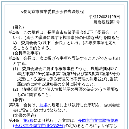
○長岡京市農業委員会会長専決規程
平成12年3月29日
農委規程第1号
(目的)
第1条
この規程は、長岡京市農業委員会
(以下「委員会」と
いう。)
総会の議決に属する権限事務の円滑な執行を図るた
め、委員会会長
(以下「会長」という。)
の専決事項を定め
ることを目的とする。
(会長専決事項)
第2条
会長は、次に掲げる事項を専決することができるもの
とする。
(1)
委員会総会に属する権限事務のうち、農地法
(昭和27
年法律第229号)
第4条第1項第7号及び第5条第1項第6号の
規定による届出に係る受理又は不受理の決定並びに当該
届出者に対する通知書の交付に関すること。
(2)
情報公開及び個人情報開示の可否の決定のうち重要な
ものに関すること。
(報告)
第3条
会長は、
前条
の規定により執行した事項を、委員会総
会に報告しなければならない。
(文書の保存)
第4条
第2条
により執行した文書は、
長岡京市文書取扱規程
(令和3年長岡京市訓令第2号)
の定めるところにより保存し