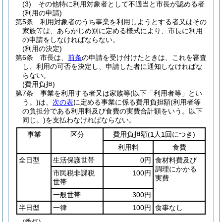
(3)
その他特に利用対象者として不適当と市長が認める者
(利用の申請)
第5条
利用対象者のうち事業を利用しようとする者又はその
家族等は、あらかじめ別に定める様式により、市長に利用
の申請をしなければならない。
(利用の決定)
第6条
市長は、
前条
の申請を受け付けたときは、これを審査
し、利用の可否を決定し、申請した者に通知しなければな
らない。
(費用負担)
第7条
事業を利用する者又は家族等
(以下「利用者等」とい
う。)
は、
次の表
に定める事業に係る費用負担額
(利用者等
の負担分である利用料及び食費の実費合計額をいう。以下
同じ。)
を支払わなければならない。
事業
区分
費用負担額
(1人1回につき)
利用料
食費
全日型
生活保護世帯
0円
食材料費及び
調理にかかる
市民税非課税
100円
実費
世帯
一般世帯
300円
半日型
一律
100円
食事なし