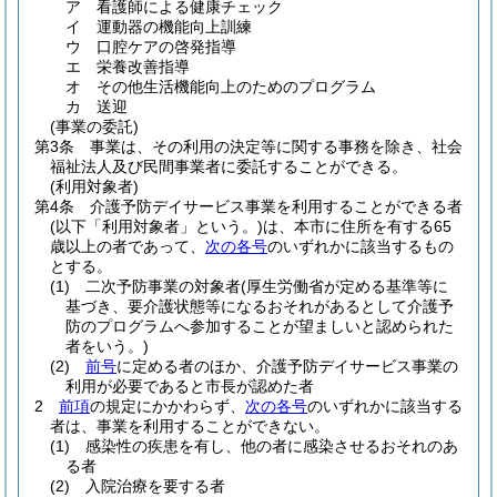
ア
看護師による健康チェック
イ
運動器の機能向上訓練
ウ
口腔ケアの啓発指導
エ
栄養改善指導
オ
その他生活機能向上のためのプログラム
カ
送迎
(事業の委託)
第3条
事業は、その利用の決定等に関する事務を除き、社会
福祉法人及び民間事業者に委託することができる。
(利用対象者)
第4条
介護予防デイサービス事業を利用することができる者
(以下「利用対象者」という。)
は、本市に住所を有する65
歳以上の者であって、
次の各号
のいずれかに該当するもの
とする。
(1)
二次予防事業の対象者
(厚生労働省が定める基準等に
基づき、要介護状態等になるおそれがあるとして介護予
防のプログラムへ参加することが望ましいと認められた
者をいう。)
(2)
前号
に定める者のほか、介護予防デイサービス事業の
利用が必要であると市長が認めた者
2
前項
の規定にかかわらず、
次の各号
のいずれかに該当する
者は、事業を利用することができない。
(1)
感染性の疾患を有し、他の者に感染させるおそれのあ
る者
(2)
入院治療を要する者