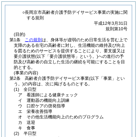
○長岡京市高齢者介護予防デイサービス事業の実施に関
する規則
平成12年3月31日
規則第10号
(目的)
第1条
この規則
は、身体等が虚弱のため日常生活を営む上で
支障のある在宅の高齢者に対し、生活機能の維持及び向上
を図るためのサービスを提供することにより、要支援又は
要介護状態
(以下「要介護状態等」という。)
への進行の予
防及び高齢者の自立した生活の継続を可能にすることを目
的とする。
(事業の内容)
第2条
高齢者介護予防デイサービス事業
(以下「事業」とい
う。)
の内容は、次に掲げるものとする。
(1)
全日型
ア
看護師による健康チェック
イ
運動器の機能向上訓練
ウ
口腔ケアの啓発指導
エ
栄養改善指導
オ
その他生活機能向上のためのプログラム
カ
送迎
キ
食事
(2)
半日型