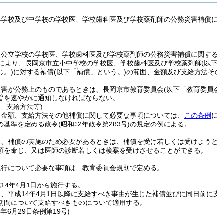
小学校及び中学校の学校医、学校歯科医及び学校薬剤師の公務災害補償
、公立学校の学校医、学校歯科医及び学校薬剤師の公務災害補償に関す
定により、長岡京市立小中学校の学校医、学校歯科医及び学校薬剤師
(以
じ。)
に対する補償
(以下「補償」という。)
の範囲、金額及び支給方法そ
災害が公務上のものであるときは、長岡京市教育委員会
(以下「教育委員
旨を速やかに通知しなければならない。
、支給方法等)
、金額、支給方法その他補償に関して必要な事項については、
この条例
の基準を定める政令
(昭和32年政令第283号)
の規定の例による。
は、補償の実施のため必要があるときは、補償を受け若しくは受けよう
頭を命じ、又は医師の診断若しくは検案を受けさせることができる。
施行について必要な事項は、教育委員会規則で定める。
14年4月1日から施行する。
は、平成14年4月1日以降に支給すべき事由が生じた補償並びに同日前
期間について支給すべきものについて適用する。
1年6月29日
条例第19号)