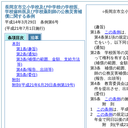
長岡京市立小学校及び中学校の学校医、
学校歯科医及び学校薬剤師の公務災害補
○長岡京市立
償に関する条例
平成14年3月29日 条例第6号
(趣旨)
(平成21年7月1日施行)
第1条
この条例
は
第4条第1項の規
条項目次
沿革
亡をいう。以下同
本則
(通知)
第1条
(趣旨)
第2条
学校医等の
第2条
(通知)
って権利を有する
第3条
(補償の範囲、金額、支給方法
(補償の範囲、金額
等)
第3条
補償の範囲
第4条
(報告、出頭等)
師の公務災害補償
第5条
(委任)
(報告、出頭等)
附則
第4条
教育委員会
附則
(平成21年6月29日条例第19号)
件を提出させ、出
(委任)
第5条
この条例
の
附
則
1
この条例
は、平成
2
この条例
の規定
年金で同日以後の
附
則
(平成2