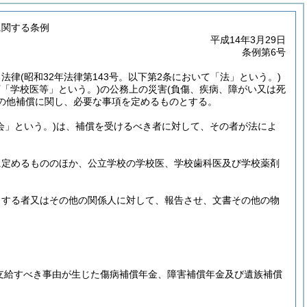
に関する条例
平成14年3月29日
条例第6号
る法律
(昭和32年法律第143号。以下第2条において「法」という。)
下「学校医等」という。)
の公務上の災害
(負傷、疾病、障がい又は死
の他補償に関し、必要な事項を定めるものとする。
会」という。)
は、補償を受けるべき者に対して、その者が法によ
に定めるもののほか、公立学校の学校医、学校歯科医及び学校薬剤
とする者又はその他の関係人に対して、報告させ、文書その他の物
に支給すべき事由が生じた傷病補償年金、障害補償年金及び遺族補償