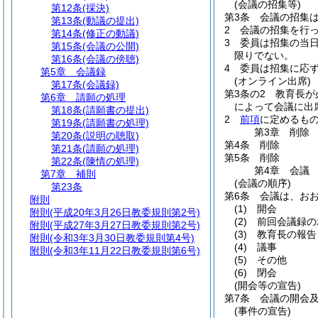
(会議の招集等)
第12条
(採決)
第3条
会議の招集
第13条
(動議の提出)
2
会議の招集を行
第14条
(修正の動議)
3
委員は招集の当
第15条
(会議の公開)
限りでない。
第16条
(会議の傍聴)
4
委員は招集に応
第5章
会議録
(オンライン出席)
第17条
(会議録)
第3条の2
教育長が
第6章
請願の処理
によって会議に出
第18条
(請願書の提出)
2
前項
に定めるも
第19条
(請願書の処理)
第3章
削除
第20条
(説明の聴取)
第4条
削除
第21条
(請願の処理)
第5条
削除
第22条
(陳情の処理)
第4章
会議
第7章
補則
(会議の順序)
第23条
第6条
会議は、お
附則
(1)
開会
附則
(平成20年3月26日教委規則第2号)
(2)
前回会議録の
附則
(平成27年3月27日教委規則第2号)
(3)
教育長の報告
附則
(令和3年3月30日教委規則第4号)
(4)
議事
附則
(令和3年11月22日教委規則第6号)
(5)
その他
(6)
閉会
(開会等の宣告)
第7条
会議の開会
(事件の宣告)