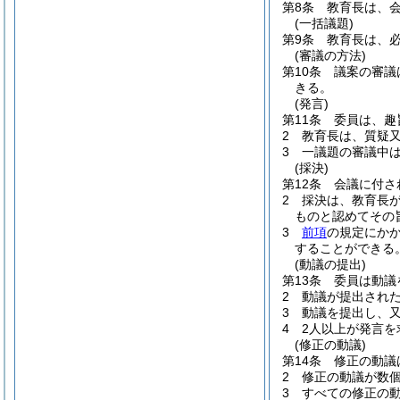
第8条
教育長は、
(一括議題)
第9条
教育長は、
(審議の方法)
第10条
議案の審議
きる。
(発言)
第11条
委員は、趣
2
教育長は、質疑
3
一議題の審議中
(採決)
第12条
会議に付さ
2
採決は、教育長
ものと認めてその
3
前項
の規定にか
することができる
(動議の提出)
第13条
委員は動議
2
動議が提出され
3
動議を提出し、
4
2人以上が発言
(修正の動議)
第14条
修正の動議
2
修正の動議が数
3
すべての修正の