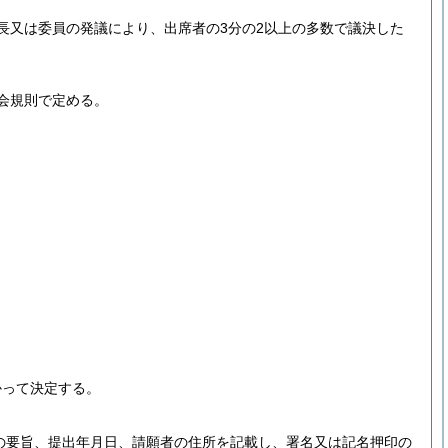
長又は委員の発議により、出席者の3分の2以上の多数で議決した
会規則で定める。
かって決定する。
の要旨、提出年月日、請願者の住所を記載し、署名又は記名押印の