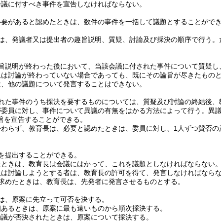
会議に付すべき事件を宣告しなければならない。
必要があると認めたときは、数件の事件を一括して議題とすることがで
は、発議者又は提出者の趣旨説明、質疑、討論及び採決の順序で行う。
旨説明が終わった後において、当該会議に付された事件について質疑し
又は討論が終わっていない場合であっても、既にその論旨が尽きたもの
は、他の議題について発言することはできない。
れた事件のうち採決を要するものについては、質疑及び討論の終結後、
が委員に対し、事件について異議の有無をはかる方法によって行う。
異
旨を宣告することができる。
かわらず、教育長は、必要と認めたときは、委員に対し、1人ずつ賛否の
。
を提出することができる。
たときは、教育長は会議にはかって、これを議題としなければならない
又は討論しようとする者は、教育長の許可を得て、発言しなければなら
を求めたときは、教育長は、先発者に発言させるものとする。
は、原案に先立って可否を決する。
個あるときは、原案に最も遠いものから順次採決する。
動議が否決されたときは、原案について採決する。