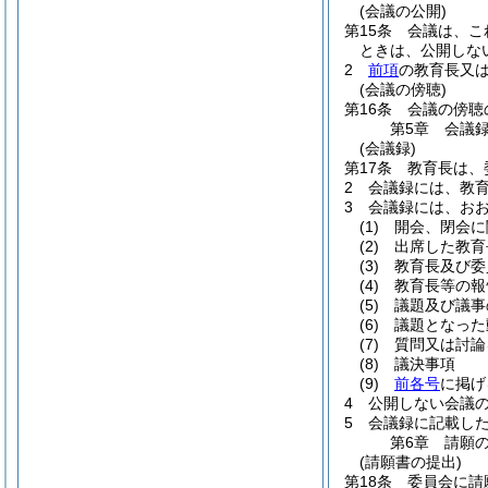
(会議の公開)
第15条
会議は、こ
ときは、公開しな
2
前項
の教育長又
(会議の傍聴)
第16条
会議の傍聴
第5章
会議
(会議録)
第17条
教育長は、
2
会議録には、教
3
会議録には、お
(1)
開会、閉会に
(2)
出席した教育
(3)
教育長及び委
(4)
教育長等の報
(5)
議題及び議事
(6)
議題となった
(7)
質問又は討論
(8)
議決事項
(9)
前各号
に掲げ
4
公開しない会議
5
会議録に記載し
第6章
請願
(請願書の提出)
第18条
委員会に請