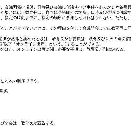
は、会議開催の場所、日時及び会議に付議すべき事件をあらかじめ各委
った場合には、教育長は、直ちに会議開催の場所、日時及び会議に付議
日、指定の時刻までに、指定の場所に参集しなければならない。
ただし
ずることができないときは、その理由を付して会議開会までに教育長に
必要があると認めたときは、教育長及び委員は、映像及び音声の送受信
席
(以下「オンライン出席」という。)
することができる。
ののほか、オンライン出席に関し必要な事項は、教育長が別に定める。
おむね次の順序で行う。
承認
及び閉会は、教育長が宣告する。