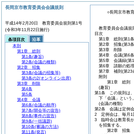
長岡京市教育委員会会議規則
○長岡京市教
平成14年2月20日 教育委員会規則第1号
教育委員会会議規則
(令和3年11月22日施行)
目次
第1章
総則
(第1
条項目次
沿革
第2章
招集
(第3
本則
第3章
削除
第1章
総則
第4章
会議
(第6
第1条
(趣旨)
第5章
会議録
(第
第2条
(会議の種類)
第6章
請願の処
第2章
招集
第7章
補則
(第23
第3条
(会議の招集等)
附則
第3条の2
(オンライン出席)
第1章
総則
第3章
削除
(趣旨)
第4条
第1条
この規則は
第5条
下「会議」という。
第4章
会議
(会議の種類)
第6条
(会議の順序)
第2条
会議は定例
第7条
(開会等の宣告)
2
定例会は、毎月1
第8条
(事件の宣告)
3
臨時会は教育長
第9条
(一括議題)
を招集する。
第10条
(審議の方法)
第2章
招集
第11条
(発言)