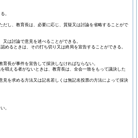
きる。
ただし、教育長は、必要に応じ、質疑又は討論を省略することがで
、又は討論で意見を述べることができる。
と認めるときは、その打ち切り又は終局を宣告することができる。
教育長が事件を宣告して採決しなければならない。
議を唱える者がないときは、教育長は、全会一致をもって議決した
意見を求める方法又は記名若しくは無記名投票の方法によって採決
。
ない。