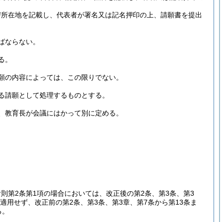
び所在地を記載し、代表者が署名又は記名押印の上、請願書を提出
ばならない。
る。
願の内容によっては、この限りでない。
る請願として処理するものとする。
、教育長が会議にはかって別に定める。
附則第2条第1項の場合においては、改正後の第2条、第3条、第3
は適用せず、改正前の第2条、第3条、第3章、第7条から第13条ま
る。