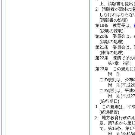
上、請願書を提出
2
請願者が団体の
しなければならな
(請願書の処理)
第19条
教育長は、
(説明の聴取)
第20条
委員会は、
(請願の処理)
第21条
委員会は、
(陳情の処理)
第22条
陳情でその
第7章
補則
第23条
この規則に
附
則
この規則は、公布
附
則
(平成2
この規則は、平成2
附
則
(平成2
(施行期日)
1
この規則は、平成
(経過措置)
2
地方教育行政の
章、第7条から第1
で、第15条、第1
附
則
(令和3