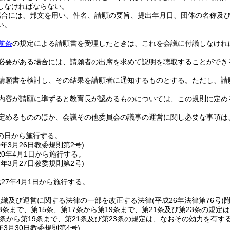
しなければならない。
場合には、邦文を用い、件名、請願の要旨、提出年月日、団体の名称及
い。
前条
の規定による請願書を受理したときは、これを会議に付議しなけれ
必要がある場合には、請願者の出席を求めて説明を聴取することができ
請願書を検討し、その結果を請願者に通知するものとする。
ただし、請
内容が請願に準ずると教育長が認めるものについては、この規則に定め
定めるもののほか、会議その他委員会の議事の運営に関し必要な事項は
の日から施行する。
0年3月26日
教委規則第2号)
0年4月1日から施行する。
7年3月27日
教委規則第2号)
27年4月1日から施行する。
組織及び運営に関する法律の一部を改正する法律
(平成26年法律第76号)
3条まで、第15条、第17条から第19条まで、第21条及び第23条の規定
7条から第19条まで、第21条及び第23条の規定は、なおその効力を有す
年3月30日
教委規則第4号)