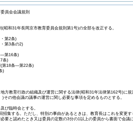
育委員会会議規則
(昭和31年長岡京市教育委員会規則第1号)の全部を改正する。
条・第2条)
条・第3条の2)
条―第16条)
17条)
理
(第18条―第22条)
条)
、地方教育行政の組織及び運営に関する法律
(昭和31年法律第162号)
に規
)
その他会議の議事の運営に関し必要な事項を定めるものとする。
会及び臨時会とする。
回招集する。
ただし、特別の事由があるときは、教育長はこれを変更す
が必要と認めたとき又は委員の定数の3分の1以上の委員から書面で会議