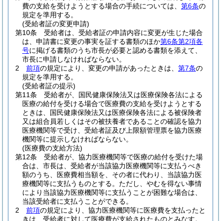
費の支給を受けようとする場合の手続については、
第6条
の
規定を準用する。
(受給者証の変更申請)
第10条
受給者は、受給者証の申請内容に変更が生じた場合
は、申請書に変更の事実を証する書類のほか
第6条第2項各
号
に掲げる書類のうち市長が必要と認める書類を添えて、
市長に申請しなければならない。
2
前項
の規定により、変更の申請があったときは、
第7条
の
規定を準用する。
(受給者証の提示)
第11条
受給者が、国民健康保険法又は医療保険各法による
医療の給付を受ける場合で医療費の支給を受けようとする
ときは、国民健康保険法又は医療保険各法による被保険者
又は組合員若しくはその被扶養者であることの確認を協力
医療機関等で受け、受給者証及び上限額管理票を協力医療
機関等に提示しなければならない。
(医療費の支給方法)
第12条
受給者が、協力医療機関等で医療の給付を受けた場
合は、市長は、受給者が当該協力医療機関等に支払うべき
額のうち、医療費相当額を、その者に代わり、当該協力医
療機関等に支払うものとする。
ただし、やむを得ない事情
により当該協力医療機関等に支払うことが困難な場合は、
当該受給者に支払うことができる。
2
前項
の規定により、協力医療機関等に医療費を支払ったと
きは、受給者に対して医療費が支給されたものとみなす。