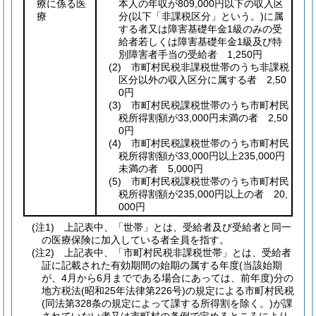
療に係る医
本人の年収が809,000円以下の収入区
療
分
(以下「非課税区分」という。)
に属
する者又は障害基礎年金1級のみの受
給者若しくは障害基礎年金1級及び特
別障害者手当の受給者 1,250円
(2)
市町村民税非課税世帯のうち非課税
区分以外の収入区分に属する者 2,50
0円
(3)
市町村民税課税世帯のうち市町村民
税所得割額が33,000円未満の者 2,50
0円
(4)
市町村民税課税世帯のうち市町村民
税所得割額が33,000円以上235,000円
未満の者 5,000円
(5)
市町村民税課税世帯のうち市町村民
税所得割額が235,000円以上の者 20,
000円
(注1) 上記表中、「世帯」とは、受給者及び受給者と同一
の医療保険に加入している者全員を指す。
(注2) 上記表中、「市町村民税非課税世帯」とは、受給者
証に記載された有効期間の始期の属する年度(当該始期
が、4月から6月までである場合にあっては、前年度)分の
地方税法(昭和25年法律第226号)の規定による市町村民税
(同法第328条の規定によって課する所得割を除く。)が課