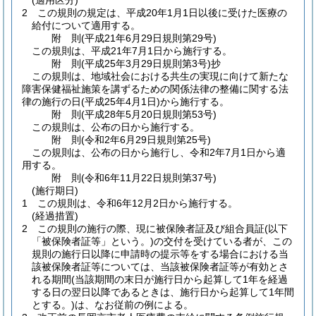
(適用区分)
2
この規則の規定は、平成20年1月1日以後に受けた医療の
給付について適用する。
附
則
(平成21年6月29日
規則第29号)
この規則は、平成21年7月1日から施行する。
附
則
(平成25年3月29日
規則第3号)
抄
この規則は、地域社会における共生の実現に向けて新たな
障害保健福祉施策を講ずるための関係法律の整備に関する法
律の施行の日
(平成25年4月1日)
から施行する。
附
則
(平成28年5月20日
規則第53号)
この規則は、公布の日から施行する。
附
則
(令和2年6月29日
規則第25号)
この規則は、公布の日から施行し、令和2年7月1日から適
用する。
附
則
(令和6年11月22日
規則第37号)
(施行期日)
1
この規則は、令和6年12月2日から施行する。
(経過措置)
2
この規則の施行の際、現に被保険者証及び組合員証
(以下
「被保険者証等」という。)
の交付を受けている者が、この
規則の施行日以降に申請時の提示等をする場合における当
該被保険者証等については、当該被保険者証等が有効とさ
れる期間
(当該期間の末日が施行日から起算して1年を経過
する日の翌日以降であるときは、施行日から起算して1年間
とする。)
は、なお従前の例による。