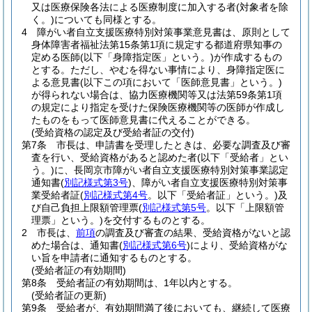
又は医療保険各法による医療制度に加入する者
(対象者を除
く。)
についても同様とする。
4
障がい者自立支援医療特別対策事業意見書は、原則として
身体障害者福祉法第15条第1項に規定する都道府県知事の
定める医師
(以下「身障指定医」という。)
が作成するもの
とする。
ただし、やむを得ない事情により、身障指定医に
よる意見書
(以下この項において「医師意見書」という。)
が得られない場合は、協力医療機関等又は法第59条第1項
の規定により指定を受けた保険医療機関等の医師が作成し
たものをもって医師意見書に代えることができる。
(受給資格の認定及び受給者証の交付)
第7条
市長は、申請書を受理したときは、必要な調査及び審
査を行い、受給資格があると認めた者
(以下「受給者」とい
う。)
に、長岡京市障がい者自立支援医療特別対策事業認定
通知書
(
別記様式第3号
)
、障がい者自立支援医療特別対策事
業受給者証
(
別記様式第4号
。以下「受給者証」という。)
及
び自己負担上限額管理票
(
別記様式第5号
。以下「上限額管
理票」という。)
を交付するものとする。
2
市長は、
前項
の調査及び審査の結果、受給資格がないと認
めた場合は、通知書
(
別記様式第6号
)
により、受給資格がな
い旨を申請者に通知するものとする。
(受給者証の有効期間)
第8条
受給者証の有効期間は、1年以内とする。
(受給者証の更新)
第9条
受給者が、有効期間満了後においても、継続して医療