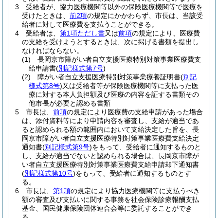
3
受給者が、協力医療機関等以外の保険医療機関等で医療を
受けたときは、
前2項
の規定にかかわらず、市長は、当該受
給者に対して医療費を支払うことができる。
4
受給者は、
第1項ただし書
又は
前項
の規定により、医療費
の支給を受けようとするときは、次に掲げる書類を提出し
なければならない。
(1)
長岡京市障がい者自立支援医療特別対策事業医療費支
給申請書
(
別記様式第7号
)
(2)
障がい者自立支援医療特別対策事業療養証明書
(
別記
様式第8号
)
又は受給者等が保険医療機関等に支払った医
療に対する本人負担額及び医療の内容を証する書類その
他市長が必要と認める書類
5
市長は、
前項
の規定により医療費の支給申請があった場合
は、添付資料等により申請内容を審査し、支給が適当であ
ると認められる額の範囲内において支給決定した旨を、長
岡京市障がい者自立支援医療特別対策事業医療費支給決定
通知書
(
別記様式第9号
)
をもって、受給者に通知するものと
し、支給が適当でないと認められる場合は、長岡京市障が
い者自立支援医療特別対策事業医療費支給申請却下通知書
(
別記様式第10号
)
をもって、受給者に通知するものとす
る。
6
市長は、
第1項
の規定により協力医療機関等に支払うべき
額の審査及び支払いに関する事務を社会保険診療報酬支払
基金、国民健康保険団体連合会等に委託することができ
る。