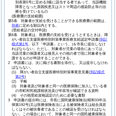
別表第5号に定める3級に該当する者であって、当該機能
障害となった原因疾患又はストマ周辺の感染防止等の治
療を受けているもの
(医療費の支給範囲)
第5条
対象者が支給を受けることができる医療費の範囲は、
別表
に定める額以内とする。
(受給者証の交付申請)
第6条
対象者は、医療費の支給を受けようとするときは、障
がい者自立支援医療特別対策事業医療支給認定申請書
(
別記
様式第1号
。以下「申請書」という。)
を市長に提出しなけ
ればならない。
ただし、対象者が児童の場合にあっては、
当該児童の保護者又は後見人その他の者で現に対象者を保
護するものが申請することができる。
2
申請書には、次に掲げる書類を添付し、又は提示しなけれ
ばならない。
(1)
障がい者自立支援医療特別対策事業意見書
(
別記様式
第2号
)
(2)
手帳
(3)
対象者及び対象者と同一の医療保険に加入している者
の市町村民税課税状況及び年収等が確認できる資料
(4)
その他受給資格認定のために必要な書類
3
申請書の提出時には、市長に国民健康保険法
(昭和33年法
律第192号)
又は医療保険各法による被保険者又は組合員若
しくはその被扶養者であることの確認を受けなければなら
ない。
この場合において、対象者と同一の国民健康保険法