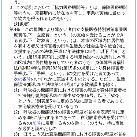
う。
3
この規則において「協力医療機関等」とは、保険医療機関
等のうち、京都府内に所在地を有し、事業の実施に当たっ
て協力を得られるものをいう。
(対象者)
第4条
この規則により障がい者自立支援医療特別対策事業医
療費
(以下「医療費」という。)
の支給を受けることができ
る者
(以下「対象者」という。)
は、本市の区域内に居住地
を有する者又は障害者の日常生活及び社会生活を総合的に
支援するための法律
(平成17年法律第123号。以下「法」と
いう。)
第19条第3項に規定する特定施設への入所前に本市
の区域内に居住地を有していた者のうち、身体障害者福祉
法
(昭和24年法律第283号)
第15条の規定により身体障害者
手帳
(以下「手帳」という。)
の交付を受けた者であって、
次の各号
のいずれかに該当するものとする。
ただし、生活
保護法
(昭和25年法律第144号)
による被保護者を除く。
(1)
呼吸器の機能障害における障害の程度が身体障害者福
祉法施行規則
(昭和25年厚生省令第15号。以下「省令」
という。)
別表第5号に定める3級に該当する者であって、
在宅酸素療法を受けているもの
(2)
呼吸器の機能以外の障害の程度が省令別表第5号に定
める3級に該当する者であって、在宅酸素療法を受けてい
るもの
(
前号
に規定するものを除く。)
のうち、特に市長
が必要と認めたもの
(3)
ぼうこう又は直腸機能障害における障害の程度が省令