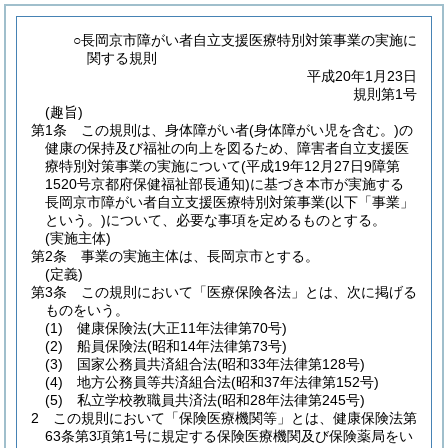
○長岡京市障がい者自立支援医療特別対策事業の実施に
関する規則
平成20年1月23日
規則第1号
(趣旨)
第1条
この規則は、身体障がい者
(身体障がい児を含む。)
の
健康の保持及び福祉の向上を図るため、障害者自立支援医
療特別対策事業の実施について
(平成19年12月27日9障第
1520号京都府保健福祉部長通知)
に基づき本市が実施する
長岡京市障がい者自立支援医療特別対策事業
(以下「事業」
という。)
について、必要な事項を定めるものとする。
(実施主体)
第2条
事業の実施主体は、長岡京市とする。
(定義)
第3条
この規則において「医療保険各法」とは、次に掲げる
ものをいう。
(1)
健康保険法
(大正11年法律第70号)
(2)
船員保険法
(昭和14年法律第73号)
(3)
国家公務員共済組合法
(昭和33年法律第128号)
(4)
地方公務員等共済組合法
(昭和37年法律第152号)
(5)
私立学校教職員共済法
(昭和28年法律第245号)
2
この規則において「保険医療機関等」とは、健康保険法第
63条第3項第1号に規定する保険医療機関及び保険薬局をい