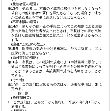
(受給者証の返還)
第13条
受給者は、本市の区域内に居住地を有しなくなった
場合その他対象者の要件を満たさなくなった場合は、速や
かに受給者証を市長に返還しなければならない。
(不正利得の返還)
第14条
偽りその他不正の手段によってこの規則による医療
費の支給を受けた者があったときは、市長はその者が支給
を受けた医療費相当額の全部又は一部を返還させるものと
する。
(譲渡又は担保の禁止)
第15条
医療費の支給を受ける権利は、他人に譲渡し、又は
担保に供してはならない。
(添付書類の省略)
第16条
市長は、この規則の規定により申請書等に添付して
提出する書類によって証明すべき事実を公簿等で確認する
ことができるときは、当該書類の提出を省略させることが
できる。
(その他)
第17条
この規則に定めるもののほか、必要な事項は、別に
定める。
附
則
(施行期日等)
1
この規則は、公布の日から施行し、平成20年1月1日から
適用する。