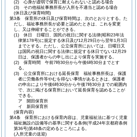
(2)
心身が虚弱で保育に耐えられないと認める場合
(3)
その他福祉事務所長が入所を不適当と認める場合
(休日及び保育時間)
第3条
保育所の休日及び保育時間は、次のとおりとする。
た
だし、福祉事務所長が必要と認めたときは、これを変更
し、又は伸縮することができる。
(1)
休日 日曜日、国民の祝日に関する法律
(昭和23年法
律第178号)
に規定する休日及び12月29日から翌年1月3日
までとする。
ただし、公立保育所においては、日曜日又
は国民の祝日に関する法律に規定する休日でない12月29
日は、保護者からの申し出により保育を実施する。
(2)
保育時間 午前7時30分から午後6時30分までとす
る。
(3)
公立保育所における延長保育 福祉事務所長は、保護
者に労働条件等やむを得ない事情があるときは、保護者
の申出により午後6時30分から午後7時30分までの範囲内
で、次に掲げる保育所において延長保育を認めることが
できる。
ア
開田保育所
イ
新田保育所
(保育内容)
第4条
保育所における保育内容は、児童福祉法に基づく児童
福祉施設の設備等の基準に関する条例
(平成24年京都府条例
第36号)
第48条の定めるところによる。
(入所児童の送迎)