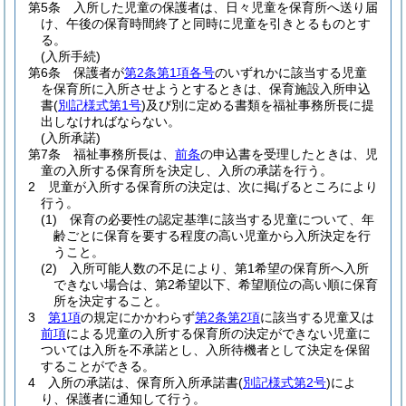
第5条
入所した児童の保護者は、日々児童を保育所へ送り届
け、午後の保育時間終了と同時に児童を引きとるものとす
る。
(入所手続)
第6条
保護者が
第2条第1項各号
のいずれかに該当する児童
を保育所に入所させようとするときは、保育施設入所申込
書
(
別記様式第1号
)
及び別に定める書類を福祉事務所長に提
出しなければならない。
(入所承諾)
第7条
福祉事務所長は、
前条
の申込書を受理したときは、児
童の入所する保育所を決定し、入所の承諾を行う。
2
児童が入所する保育所の決定は、次に掲げるところにより
行う。
(1)
保育の必要性の認定基準に該当する児童について、年
齢ごとに保育を要する程度の高い児童から入所決定を行
うこと。
(2)
入所可能人数の不足により、第1希望の保育所へ入所
できない場合は、第2希望以下、希望順位の高い順に保育
所を決定すること。
3
第1項
の規定にかかわらず
第2条第2項
に該当する児童又は
前項
による児童の入所する保育所の決定ができない児童に
ついては入所を不承諾とし、入所待機者として決定を保留
することができる。
4
入所の承諾は、保育所入所承諾書
(
別記様式第2号
)
によ
り、保護者に通知して行う。