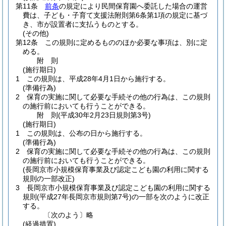
第11条
前条
の規定により民間保育園へ委託した場合の運営
費は、子ども・子育て支援法附則第6条第1項の規定に基づ
き、市が設置者に支払うものとする。
(その他)
第12条
この規則に定めるもののほか必要な事項は、別に定
める。
附
則
(施行期日)
1
この規則は、平成28年4月1日から施行する。
(準備行為)
2
保育の実施に関して必要な手続その他の行為は、この規則
の施行前においても行うことができる。
附
則
(平成30年2月23日
規則第3号)
(施行期日)
1
この規則は、公布の日から施行する。
(準備行為)
2
保育の実施に関して必要な手続その他の行為は、この規則
の施行前においても行うことができる。
(長岡京市小規模保育事業及び認定こども園の利用に関する
規則の一部改正)
3
長岡京市小規模保育事業及び認定こども園の利用に関する
規則
(平成27年長岡京市規則第7号)
の一部を次のように改正
する。
〔次のよう〕略
(経過措置)