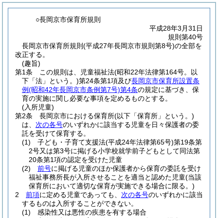
○長岡京市保育所規則
平成28年3月31日
規則第40号
長岡京市保育所規則(平成27年長岡京市規則第8号)の全部を
改正する。
(趣旨)
第1条
この規則は、児童福祉法
(昭和22年法律第164号。以
下「法」という。)
第24条第1項及び
長岡京市保育所設置条
例
(昭和42年長岡京市条例第7号)
第4条
の規定に基づき、保
育の実施に関し必要な事項を定めるものとする。
(入所児童)
第2条
長岡京市における保育所
(以下「保育所」という。)
は、
次の各号
のいずれかに該当する児童を日々保護者の委
託を受けて保育する。
(1)
子ども・子育て支援法
(平成24年法律第65号)
第19条第
2号又は第3号に掲げる小学校就学前子どもとして同法第
20条第1項の認定を受けた児童
(2)
前号
に掲げる児童のほか保護者から保育の委託を受け
福祉事務所長が入所させることを適当と認めた児童
(当該
保育所において適切な保育が実施できる場合に限る。)
2
前項
に定める児童であっても、
次の各号
のいずれかに該当
するものは入所することができない。
(1)
感染性又は悪性の疾患を有する場合