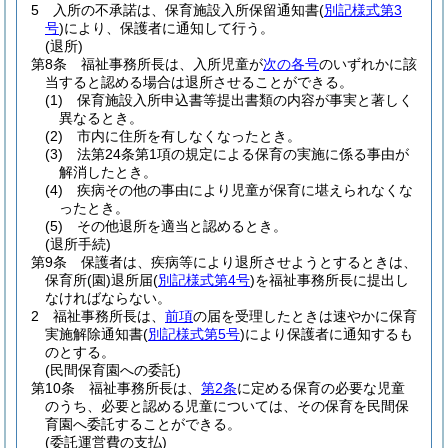
5
入所の不承諾は、保育施設入所保留通知書
(
別記様式第3
号
)
により、保護者に通知して行う。
(退所)
第8条
福祉事務所長は、入所児童が
次の各号
のいずれかに該
当すると認める場合は退所させることができる。
(1)
保育施設入所申込書等提出書類の内容が事実と著しく
異なるとき。
(2)
市内に住所を有しなくなったとき。
(3)
法第24条第1項の規定による保育の実施に係る事由が
解消したとき。
(4)
疾病その他の事由により児童が保育に堪えられなくな
ったとき。
(5)
その他退所を適当と認めるとき。
(退所手続)
第9条
保護者は、疾病等により退所させようとするときは、
保育所
(園)
退所届
(
別記様式第4号
)
を福祉事務所長に提出し
なければならない。
2
福祉事務所長は、
前項
の届を受理したときは速やかに保育
実施解除通知書
(
別記様式第5号
)
により保護者に通知するも
のとする。
(民間保育園への委託)
第10条
福祉事務所長は、
第2条
に定める保育の必要な児童
のうち、必要と認める児童については、その保育を民間保
育園へ委託することができる。
(委託運営費の支払)