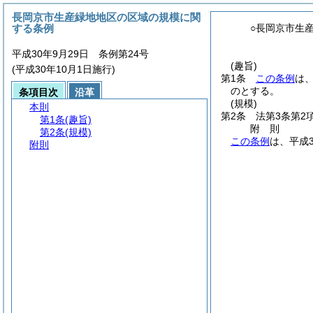
長岡京市生産緑地地区の区域の規模に関
する条例
○長岡京市生
平成30年9月29日 条例第24号
(趣旨)
(平成30年10月1日施行)
第1条
この条例
は
のとする。
条項目次
沿革
(規模)
本則
第2条
法第3条第2
第1条
(趣旨)
附
則
第2条
(規模)
この条例
は、平成
附則