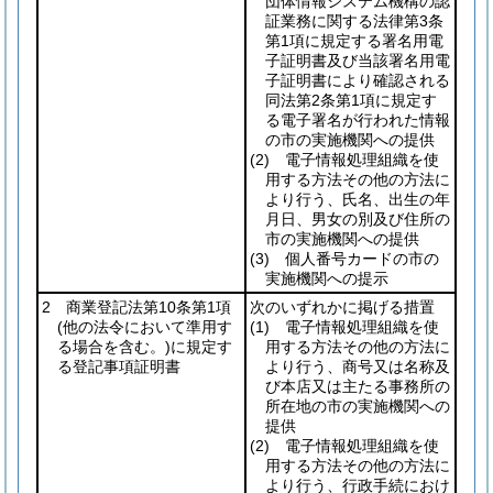
団体情報システム機構の認
証業務に関する法律第3条
第1項に規定する署名用電
子証明書及び当該署名用電
子証明書により確認される
同法第2条第1項に規定す
る電子署名が行われた情報
の市の実施機関への提供
(2)
電子情報処理組織を使
用する方法その他の方法に
より行う、氏名、出生の年
月日、男女の別及び住所の
市の実施機関への提供
(3)
個人番号カードの市の
実施機関への提示
2 商業登記法第10条第1項
次のいずれかに掲げる措置
(他の法令において準用す
(1)
電子情報処理組織を使
る場合を含む。)
に規定す
用する方法その他の方法に
る登記事項証明書
より行う、商号又は名称及
び本店又は主たる事務所の
所在地の市の実施機関への
提供
(2)
電子情報処理組織を使
用する方法その他の方法に
より行う、行政手続におけ