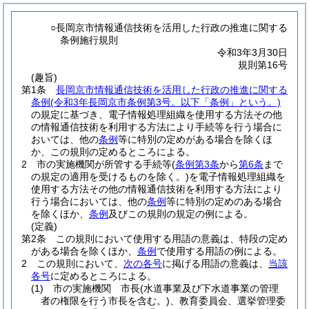
○長岡京市情報通信技術を活用した行政の推進に関する
条例施行規則
令和3年3月30日
規則第16号
(趣旨)
第1条
長岡京市情報通信技術を活用した行政の推進に関する
条例
(令和3年長岡京市条例第3号。以下「条例」という。)
の規定に基づき、電子情報処理組織を使用する方法その他
の情報通信技術を利用する方法により手続等を行う場合に
おいては、他の
条例
等に特別の定めがある場合を除くほ
か、この規則の定めるところによる。
2
市の実施機関が所管する手続等
(
条例第3条
から
第6条
まで
の規定の適用を受けるものを除く。)
を電子情報処理組織を
使用する方法その他の情報通信技術を利用する方法により
行う場合においては、他の
条例
等に特別の定めのある場合
を除くほか、
条例
及びこの規則の規定の例による。
(定義)
第2条
この規則において使用する用語の意義は、特段の定め
がある場合を除くほか、
条例
で使用する用語の例による。
2
この規則において、
次の各号
に掲げる用語の意義は、
当該
各号
に定めるところによる。
(1)
市の実施機関 市長
(水道事業及び下水道事業の管理
者の権限を行う市長を含む。)
、教育委員会、選挙管理委