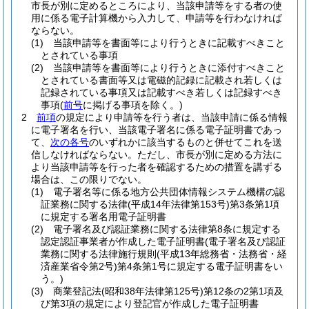
市長が別に定めるところにより、当該申請等をする者の使
用に係る電子計算機から入力して、申請等を行わなければ
ならない。
(1)
当該申請等を書面等により行うときに記載すべきこと
とされている事項
(2)
当該申請等を書面等により行うときに添付すべきこと
とされている書面等又は電磁的記録に記載され若しくは
記録されている事項又は記載すべき若しくは記録すべき
事項
(
前号
に掲げる事項を除く。)
2
前項
の規定により申請等を行う者は、当該申請に係る情報
に電子署名を行い、当該電子署名に係る電子証明書であっ
て、
次の各号
のいずれかに該当するものと併せてこれを送
信しなければならない。
ただし、市長が別に定める方法に
より当該申請等を行った者を確認するための措置を講ずる
場合は、この限りでない。
(1)
電子署名等に係る地方公共団体情報システム機構の認
証業務に関する法律
(平成14年法律第153号)
第3条第1項
に規定する署名用電子証明書
(2)
電子署名及び認証業務に関する法律第8条に規定する
認定認証事業者が作成した電子証明書
(電子署名及び認証
業務に関する法律施行規則
(平成13年総務省・法務省・経
済産業省令第2号)
第4条第1号に規定する電子証明書をい
う。)
(3)
商業登記法
(昭和38年法律第125号)
第12条の2第1項及
び第3項の規定により登記官が作成した電子証明書