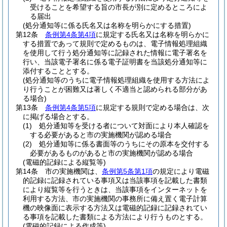
受けることを希望する旨の市長が別に定めるところによ
る届出
(処分通知等に係る氏名又は名称を明らかにする措置)
第12条
条例第4条第4項
に規定する氏名又は名称を明らかに
する措置であって規則で定めるものは、電子情報処理組織
を使用して行う処分通知等に記録された情報に電子署名を
行い、当該電子署名に係る電子証明書を当該処分通知等に
添付することとする。
(処分通知等のうちに電子情報処理組織を使用する方法によ
り行うことが困難又は著しく不適当と認められる部分があ
る場合)
第13条
条例第4条第5項
に規定する規則で定める場合は、次
に掲げる場合とする。
(1)
処分通知等を受ける者について対面により本人確認を
する必要があると市の実施機関が認める場合
(2)
処分通知等に係る書面等のうちにその原本を交付する
必要があるものがあると市の実施機関が認める場合
(電磁的記録による縦覧等)
第14条
市の実施機関は、
条例第5条第1項
の規定により電磁
的記録に記録されている事項又は当該事項を記載した書類
により縦覧等を行うときは、当該事項をインターネットを
利用する方法、市の実施機関の事務所に備え置く電子計算
機の映像面に表示する方法又は電磁的記録に記録されてい
る事項を記載した書類による方法により行うものとする。
(電磁的記録による作成等)