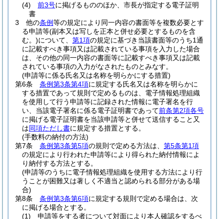
(4)
前3号
に掲げるもののほか、市長が指定する電子証明
書
3
他の
条例
等の規定により同一内容の書面等を複数必要とす
る申請等
(副本又は写しを正本と併せ必要とするものを含
む。)
について、
第1項
の規定に基づき当該書面等のうち1通
に記載すべき事項又は記載されている事項を入力した場合
は、その他の同一内容の書面等に記載すべき事項又は記載
されている事項の入力がなされたものとみなす。
(申請等に係る氏名又は名称を明らかにする措置)
第6条
条例第3条第4項
に規定する氏名又は名称を明らかに
する措置であって規則で定めるものは、電子情報処理組織
を使用して行う申請等に記録された情報に電子署名を行
い、当該電子署名に係る電子証明書であって
前条第2項各号
に掲げる電子証明書を当該申請等と併せて送信すること又
は
同項ただし書
に規定する措置とする。
(手数料の納付の方法)
第7条
条例第3条第5項
の規則で定める方法は、
第5条第1項
の規定により行われた申請等により得られた納付情報によ
り納付する方法とする。
(申請等のうちに電子情報処理組織を使用する方法により行
うことが困難又は著しく不適当と認められる部分がある場
合)
第8条
条例第3条第6項
に規定する規則で定める場合は、次
に掲げる場合とする。
(1)
申請等をする者について対面により本人確認をするべ