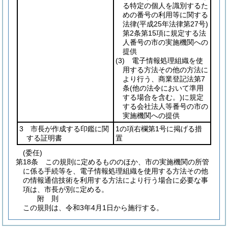
る特定の個人を識別するた
めの番号の利用等に関する
法律
(平成25年法律第27号)
第2条第15項に規定する法
人番号の市の実施機関への
提供
(3)
電子情報処理組織を使
用する方法その他の方法に
より行う、商業登記法第7
条
(他の法令において準用
する場合を含む。)
に規定
する会社法人等番号の市の
実施機関への提供
3 市長が作成する印鑑に関
1の項右欄第1号に掲げる措
する証明書
置
(委任)
第18条
この規則に定めるもののほか、市の実施機関の所管
に係る手続等を、電子情報処理組織を使用する方法その他
の情報通信技術を利用する方法により行う場合に必要な事
項は、市長が別に定める。
附
則
この規則は、令和3年4月1日から施行する。