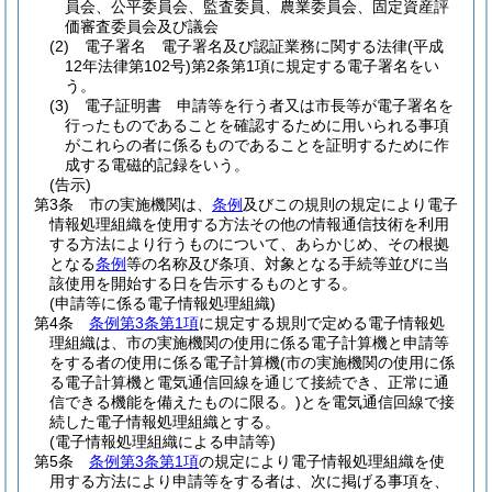
員会、公平委員会、監査委員、農業委員会、固定資産評
価審査委員会及び議会
(2)
電子署名 電子署名及び認証業務に関する法律
(平成
12年法律第102号)
第2条第1項に規定する電子署名をい
う。
(3)
電子証明書 申請等を行う者又は市長等が電子署名を
行ったものであることを確認するために用いられる事項
がこれらの者に係るものであることを証明するために作
成する電磁的記録をいう。
(告示)
第3条
市の実施機関は、
条例
及びこの規則の規定により電子
情報処理組織を使用する方法その他の情報通信技術を利用
する方法により行うものについて、あらかじめ、その根拠
となる
条例
等の名称及び条項、対象となる手続等並びに当
該使用を開始する日を告示するものとする。
(申請等に係る電子情報処理組織)
第4条
条例第3条第1項
に規定する規則で定める電子情報処
理組織は、市の実施機関の使用に係る電子計算機と申請等
をする者の使用に係る電子計算機
(市の実施機関の使用に係
る電子計算機と電気通信回線を通じて接続でき、正常に通
信できる機能を備えたものに限る。)
とを電気通信回線で接
続した電子情報処理組織とする。
(電子情報処理組織による申請等)
第5条
条例第3条第1項
の規定により電子情報処理組織を使
用する方法により申請等をする者は、次に掲げる事項を、