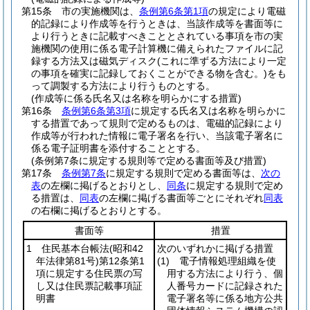
第15条
市の実施機関は、
条例第6条第1項
の規定により電磁
的記録により作成等を行うときは、当該作成等を書面等に
より行うときに記載すべきこととされている事項を市の実
施機関の使用に係る電子計算機に備えられたファイルに記
録する方法又は磁気ディスク
(これに準ずる方法により一定
の事項を確実に記録しておくことができる物を含む。)
をも
って調製する方法により行うものとする。
(作成等に係る氏名又は名称を明らかにする措置)
第16条
条例第6条第3項
に規定する氏名又は名称を明らかに
する措置であって規則で定めるものは、電磁的記録により
作成等が行われた情報に電子署名を行い、当該電子署名に
係る電子証明書を添付することとする。
(条例第7条に規定する規則等で定める書面等及び措置)
第17条
条例第7条
に規定する規則で定める書面等は、
次の
表
の左欄に掲げるとおりとし、
同条
に規定する規則で定め
る措置は、
同表
の左欄に掲げる書面等ごとにそれぞれ
同表
の右欄に掲げるとおりとする。
書面等
措置
1 住民基本台帳法
(昭和42
次のいずれかに掲げる措置
年法律第81号)
第12条第1
(1)
電子情報処理組織を使
項に規定する住民票の写
用する方法により行う、個
し又は住民票記載事項証
人番号カードに記録された
明書
電子署名等に係る地方公共