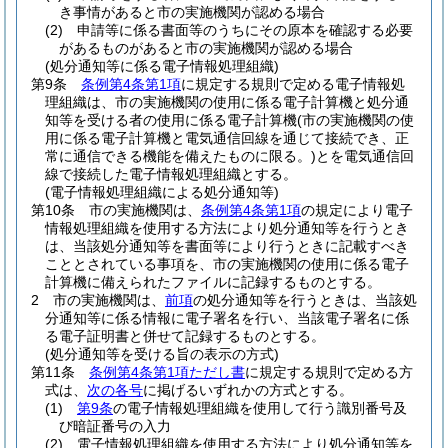
き事情があると市の実施機関が認める場合
(2)
申請等に係る書面等のうちにその原本を確認する必要
があるものがあると市の実施機関が認める場合
(処分通知等に係る電子情報処理組織)
第9条
条例第4条第1項
に規定する規則で定める電子情報処
理組織は、市の実施機関の使用に係る電子計算機と処分通
知等を受ける者の使用に係る電子計算機
(市の実施機関の使
用に係る電子計算機と電気通信回線を通じて接続でき、正
常に通信できる機能を備えたものに限る。)
とを電気通信回
線で接続した電子情報処理組織とする。
(電子情報処理組織による処分通知等)
第10条
市の実施機関は、
条例第4条第1項
の規定により電子
情報処理組織を使用する方法により処分通知等を行うとき
は、当該処分通知等を書面等により行うときに記載すべき
こととされている事項を、市の実施機関の使用に係る電子
計算機に備えられたファイルに記録するものとする。
2
市の実施機関は、
前項
の処分通知等を行うときは、当該処
分通知等に係る情報に電子署名を行い、当該電子署名に係
る電子証明書と併せて記録するものとする。
(処分通知等を受ける旨の表示の方式)
第11条
条例第4条第1項ただし書
に規定する規則で定める方
式は、
次の各号
に掲げるいずれかの方式とする。
(1)
第9条
の電子情報処理組織を使用して行う識別番号及
び暗証番号の入力
(2)
電子情報処理組織を使用する方法により処分通知等を