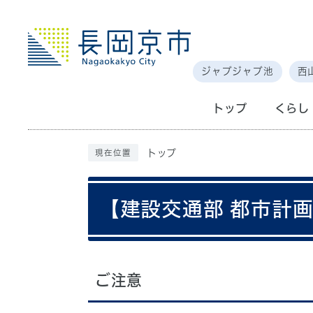
ジャブジャブ池
西
トップ
くらし
トップ
現在位置
【建設交通部 都市計
ご注意