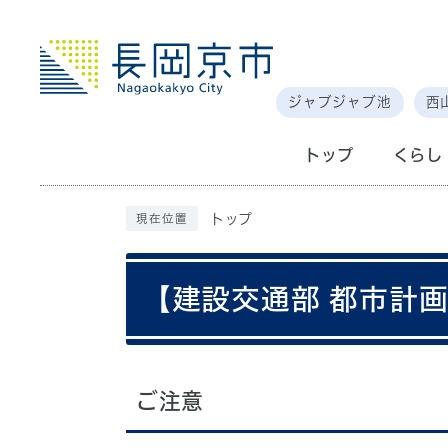
ジャブジャブ池
西
トップ
くらし
トップ
現在位置
【建設交通部 都市計
ご注意