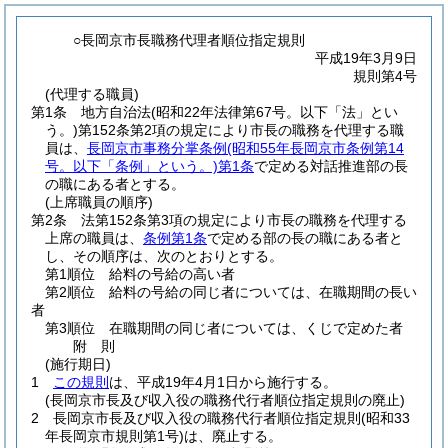
○長岡京市長職務代理者順位指定規則
平成19年3月9日
規則第4号
(代理する職員)
第1条
地方自治法
(昭和22年法律第67号。以下「法」とい
う。)
第152条第2項の規定により市長の職務を代理する職
員は、
長岡京市事務分掌条例
(昭和55年長岡京市条例第14
号。以下「条例」という。)
第1条
で定める対話推進部の長
の職にある者とする。
(上席職員の順序)
第2条
法第152条第3項の規定により市長の職務を代理する
上席の職員は、
条例第1条
で定める部の長の職にある者と
し、その順序は、次のとおりとする。
第1順位 給料の号給の高い者
第2順位 給料の号給の同じ者については、在職期間の長い
者
第3順位 在職期間の同じ者については、くじで定めた者
附
則
(施行期日)
1
この規則
は、平成19年4月1日から施行する。
(長岡京市長及び収入役の職務代行者順位指定規則の廃止)
2
長岡京市長及び収入役の職務代行者順位指定規則
(昭和33
年長岡京市規則第1号)
は、廃止する。