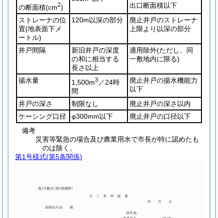
2
出口断面積以下
の断面積
(cm
)
ストレーナの位
120m以深の部分
廃止井戸のストレーナ
置
(地表面下メ
上限より以深の部分
ートル)
井戸間隔
新旧井戸の深度
適用除外
(ただし、同
の和に相当する
一敷地内に限る)
長さ以上
揚水量
3
廃止井戸の揚水機能力
1,500m
／24時
以下
間
井戸の深さ
制限なし
廃止井戸の深さ以内
ケーシング口径
φ300mm以下
廃止井戸の口径以下
備考
災害等緊急の場合及び農業用水で市長が特に認めたも
のは除く。
第1号様式
(第5条関係)