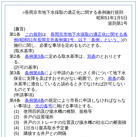
○長岡京市地下水採取の適正化に関する条例施行規則
昭和51年1月5日
規則第1号
(趣旨)
第1条
この規則
は、
長岡京市地下水採取の適正化に関する条
例
(昭和51年長岡京市条例第1号。以下「条例」という。)
の
施行に関し、必要な事項を定めるものとする。
(取水基準)
第2条
条例第3条
に定める取水基準は、
別表
のとおりとす
る。
(許可の基準)
第3条
条例第4条
により申請のあつたさく井について地下水
保全に支障を及ぼすおそれがない範囲で、かつ、
前条
の取
水基準に適合していると認めるときでなければ許可しない
ものとする。
(申請事項)
第4条
条例第4条
の規定により市長に申請しなければならな
い事項は、
次の各号
に掲げる事項とする。
(1)
使用目的及び揚水機の種類、規格等
(2)
井戸の設置場所
(3)
井戸のストレーナの位置及び揚水機の吐出口の断面積
(4)
1日当り最高取水予定量
(5)
隣接する井戸との間隔