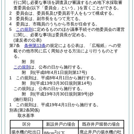
行に関し必要な事項を調査及び審議するため地下水採取審
査委員会
(以下「委員会」という。)
を置くことができる。
2
委員会は、委員長及び委員若干人をもつて構成する。
3
委員長は、副市長をもつて充てる。
4
委員は、市職員のうちから市長が任命する。
5
この規則
に定めるもののほか議事手続その他委員会の運営
に関し、必要な事項は委員長が定める。
(違反者の公表)
第7条
条例第13条
の規定による公表は、「広報紙」への登
載その他市民に広く周知させる方法により行うものとす
る。
附
則
この規則
は、公布の日から施行する。
附
則
(平成8年4月1日
規則第17号)
1
この規則は、平成8年4月1日から施行する。
附
則
(平成13年3月30日
規則第14号)
この規則は、公布の日から施行する。
附
則
(平成19年3月30日
規則第9号)
抄
(施行期日)
1
この規則は、平成19年4月1日から施行する。
別表
(第2条関係)
取水基準
区分
新設井戸の場合
既存井戸堀替の場合
揚水機の吐出口
2
廃止井戸の揚水機の吐
88cm
以下