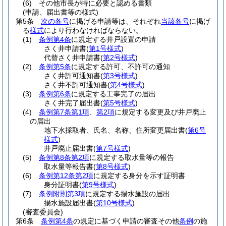
(6)
その他市長が特に必要と認める書類
(申請、届出書等の様式)
第5条
次の各号
に掲げる申請等は、それぞれ
当該各号
に掲げ
る
様式
により行わなければならない。
(1)
条例第4条
に規定する井戸設置の申請
さく井申請書
(
第1号様式
)
代替さく井申請書
(
第2号様式
)
(2)
条例第5条
に規定する許可、不許可の通知
さく井許可通知書
(
第3号様式
)
さく井不許可通知書
(
第4号様式
)
(3)
条例第6条
に規定する工事完了の届出
さく井完了届出書
(
第5号様式
)
(4)
条例第7条第1項
、
第2項
に規定する変更及び井戸廃止
の届出
地下水採取者、氏名、名称、住所変更届出書
(
第6号
様式
)
井戸廃止届出書
(
第7号様式
)
(5)
条例第8条第2項
に規定する取水量等の報告
取水量等報告書
(
第8号様式
)
(6)
条例第12条第2項
に規定する身分を示す証明書
身分証明書
(
第9号様式
)
(7)
条例附則第3項
に規定する揚水施設の届出
揚水施設届出書
(
第10号様式
)
(審査委員会)
第6条
条例第4条
の規定に基づく申請の審査その他
条例
の施