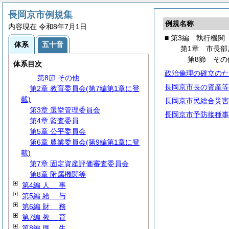
第1節 事務分掌
第2節 代理・代決等
長岡京市例規集
例規名称
第3節 文書・公印
内容現在 令和8年7月1日
第4節
住
民
■ 第3編 執行機関
体系
五十音
第5節 国民保護
第1章 市長部
第6節 災害対策
第8節 その
体系目次
第7節 防犯対策
政治倫理の確立のた
第8節 その他
長岡京市長の資産等
第2章 教育委員会(第7編第1章に登
載)
長岡京市民総合災害
第3章 選挙管理委員会
長岡京市予防接種事
第4章 監査委員
第5章 公平委員会
第6章 農業委員会(第9編第1章に登
載)
第7章 固定資産評価審査委員会
第8章 附属機関等
第4編
人
事
第5編
給
与
第6編
財
務
第7編
教
育
第8編
厚
生