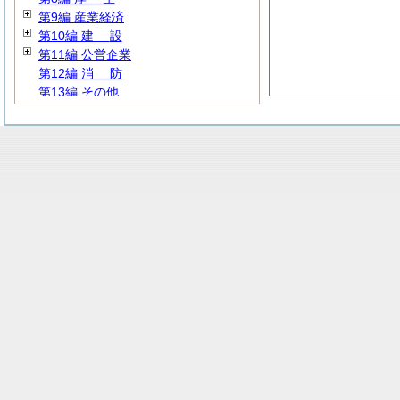
第9編 産業経済
第10編
建
設
第11編 公営企業
第12編
消
防
第13編 その他