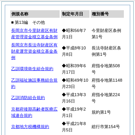
例規名称
制定年月日
種別番号
■ 第13編 その他
長岡京市今里財産区有財
◆昭和56年7
今里財産区条例
産管理資金積立基金条例
月1日
第1号
長岡京市長法寺財産区有
◆平成8年10
長法寺財産区条
財産運営資金積立基金条
月8日
例第1号
例
◆昭和39年6
府指令地第508
乙訓環境衛生組合規約
月17日
号
乙訓福祉施設事務組合規
◆昭和49年10
府指令地第1148
約
月23日
号
◆平成13年3
府指令地第224
乙訓消防組合規約
月16日
号
京都府後期高齢者医療広
◆平成19年2
規約第1号
域連合規約
月1日
◆平成21年8
京都地方税機構規約
総行市第154号
月5日