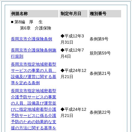
例規名称
制定年月日
種別番号
■ 第8編
厚
生
第6章 介護保険
◆平成12年3
長岡京市介護保険条例
条例第9号
月31日
長岡京市介護保険条例施
◆平成12年7
規則第59号
行規則
月4日
長岡京市指定地域密着型
サービスの事業の人員、
◆平成24年12
条例第21号
設備及び運営に関する基
月21日
準を定める条例
長岡京市指定地域密着型
介護予防サービスの事業
の人員、設備及び運営並
びに指定地域密着型介護
◆平成24年12
条例第22号
予防サービスに係る介護
月21日
予防のための効果的な支
援の方法に関する基準を