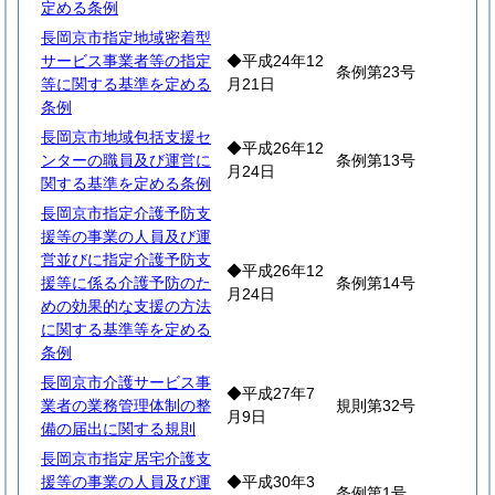
定める条例
長岡京市指定地域密着型
サービス事業者等の指定
◆平成24年12
条例第23号
等に関する基準を定める
月21日
条例
長岡京市地域包括支援セ
◆平成26年12
ンターの職員及び運営に
条例第13号
月24日
関する基準を定める条例
長岡京市指定介護予防支
援等の事業の人員及び運
営並びに指定介護予防支
◆平成26年12
援等に係る介護予防のた
条例第14号
月24日
めの効果的な支援の方法
に関する基準等を定める
条例
長岡京市介護サービス事
◆平成27年7
業者の業務管理体制の整
規則第32号
月9日
備の届出に関する規則
長岡京市指定居宅介護支
援等の事業の人員及び運
◆平成30年3
条例第1号