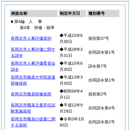
例規名称
制定年月日
種別番号
■ 第4編
人
事
第4章 研修・能率
◆平成15年6
長岡京市人事評価規則
規則第37号
月30日
長岡京市人事評価に関す
◆平成28年3
合同訓令第1号
る訓令
月31日
長岡京市人事評価委員会
◆平成15年6
訓令第7号
訓令
月30日
長岡京市職員大学院派遣
◆平成13年3
合同訓令第1号
研修規程
月30日
◆昭和58年4
長岡京市職員研修規程
規程第2号
月1日
長岡京市職員主査昇任試
◆平成12年9
合同訓令第4号
験実施規程
月29日
長岡京市職員の提案に関
◆令和3年3月
合同訓令第2号
する規程
30日