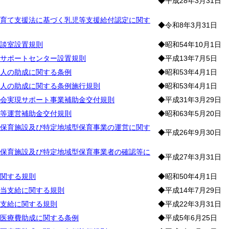
◆平成28年3月31日
育て支援法に基づく乳児等支援給付認定に関す
◆令和8年3月31日
談室設置規則
◆昭和54年10月1日
サポートセンター設置規則
◆平成13年7月5日
人の助成に関する条例
◆昭和53年4月1日
人の助成に関する条例施行規則
◆昭和53年4月1日
会実現サポート事業補助金交付規則
◆平成31年3月29日
等運営補助金交付規則
◆昭和63年5月20日
保育施設及び特定地域型保育事業の運営に関す
◆平成26年9月30日
保育施設及び特定地域型保育事業者の確認等に
◆平成27年3月31日
関する規則
◆昭和50年4月1日
当支給に関する規則
◆平成14年7月29日
支給に関する規則
◆平成22年3月31日
医療費助成に関する条例
◆平成5年6月25日