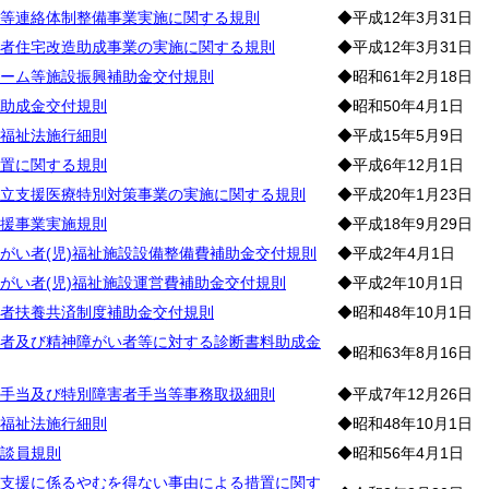
等連絡体制整備事業実施に関する規則
◆平成12年3月31日
者住宅改造助成事業の実施に関する規則
◆平成12年3月31日
ーム等施設振興補助金交付規則
◆昭和61年2月18日
助成金交付規則
◆昭和50年4月1日
福祉法施行細則
◆平成15年5月9日
置に関する規則
◆平成6年12月1日
立支援医療特別対策事業の実施に関する規則
◆平成20年1月23日
援事業実施規則
◆平成18年9月29日
がい者(児)福祉施設設備整備費補助金交付規則
◆平成2年4月1日
がい者(児)福祉施設運営費補助金交付規則
◆平成2年10月1日
者扶養共済制度補助金交付規則
◆昭和48年10月1日
者及び精神障がい者等に対する診断書料助成金
◆昭和63年8月16日
手当及び特別障害者手当等事務取扱細則
◆平成7年12月26日
福祉法施行細則
◆昭和48年10月1日
談員規則
◆昭和56年4月1日
支援に係るやむを得ない事由による措置に関す