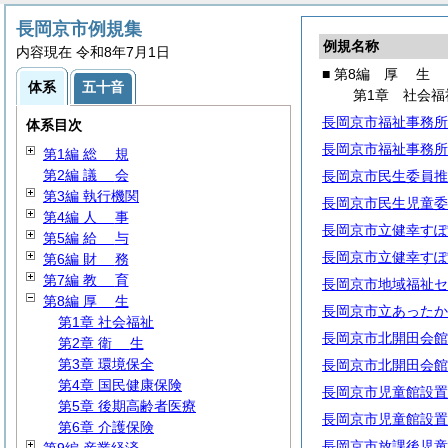
長岡京市例規集
例規名称
内容現在 令和8年7月1日
■ 第8編
厚
生
体系
五十音
第1章 社会福
長岡京市福祉事務所
体系目次
長岡京市福祉事務所
第1編
総
規
第2編
議
会
長岡京市民生委員推
第3編 執行機関
長岡京市民生児童委
第4編
人
事
長岡京市立健幸すぽ
第5編
給
与
長岡京市立健幸すぽ
第6編
財
務
第7編
教
育
長岡京市地域福祉セ
第8編
厚
生
長岡京市立あったか
第1章 社会福祉
長岡京市北開田会館
第2章
衛
生
第3章 環境保全
長岡京市北開田会館
第4章 国民健康保険
長岡京市児童館設置
第5章 後期高齢者医療
長岡京市児童館設置
第6章 介護保険
長岡京市放課後児童