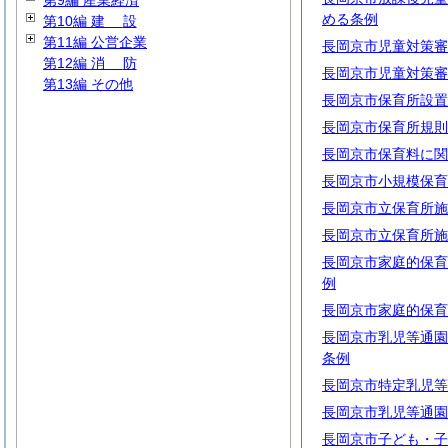
第9編 産業経済
める条例
第10編
建
設
第11編 公営企業
長岡京市児童対策審
第12編
消
防
長岡京市児童対策審
第13編 その他
長岡京市保育所設置
長岡京市保育所規則
長岡京市保育料に関
長岡京市小規模保育
長岡京市立保育所施
長岡京市立保育所施
長岡京市家庭的保育
例
長岡京市家庭的保育
長岡京市乳児等通園
条例
長岡京市特定乳児等
長岡京市乳児等通園
長岡京市子ども・子