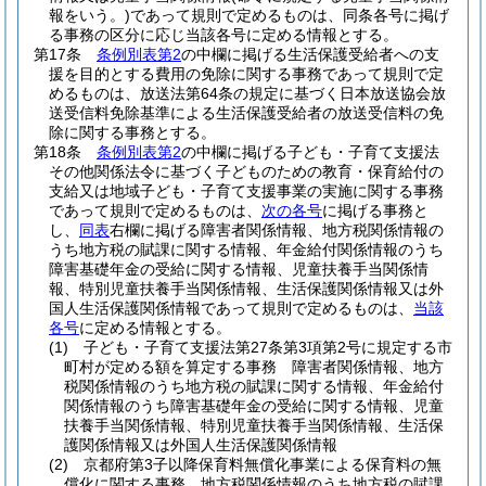
報をいう。)
であって規則で定めるものは、同条各号に掲げ
る事務の区分に応じ当該各号に定める情報とする。
第17条
条例別表第2
の中欄に掲げる生活保護受給者への支
援を目的とする費用の免除に関する事務であって規則で定
めるものは、放送法第64条の規定に基づく日本放送協会放
送受信料免除基準による生活保護受給者の放送受信料の免
除に関する事務とする。
第18条
条例別表第2
の中欄に掲げる子ども・子育て支援法
その他関係法令に基づく子どものための教育・保育給付の
支給又は地域子ども・子育て支援事業の実施に関する事務
であって規則で定めるものは、
次の各号
に掲げる事務と
し、
同表
右欄に掲げる障害者関係情報、地方税関係情報の
うち地方税の賦課に関する情報、年金給付関係情報のうち
障害基礎年金の受給に関する情報、児童扶養手当関係情
報、特別児童扶養手当関係情報、生活保護関係情報又は外
国人生活保護関係情報であって規則で定めるものは、
当該
各号
に定める情報とする。
(1)
子ども・子育て支援法第27条第3項第2号に規定する市
町村が定める額を算定する事務 障害者関係情報、地方
税関係情報のうち地方税の賦課に関する情報、年金給付
関係情報のうち障害基礎年金の受給に関する情報、児童
扶養手当関係情報、特別児童扶養手当関係情報、生活保
護関係情報又は外国人生活保護関係情報
(2)
京都府第3子以降保育料無償化事業による保育料の無
償化に関する事務 地方税関係情報のうち地方税の賦課