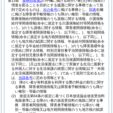
第13条
条例別表第2
の中欄に掲げる障がい者
(児)
等の福祉の
増進を図ることを目的とする援護に関する事務であって規
則で定めるものは、
次の各号
に掲げる事務とし、
同表
右欄
に掲げる障害者手帳情報のうち障がい種別・等級の情報、
医療保険給付関係情報のうち資格に関する情報、介護保険
給付等関係情報
(命令に規定する介護保険給付等関係情報を
いう。)
のうち資格に関する情報、障害者関係情報
(命令に
規定する障害者関係情報をいう。以下同じ。)
、地方税関係
情報
(命令に規定する地方税関係情報をいう。以下同じ。)
のうち地方税の賦課に関する情報、年金給付関係情報
(命令
に規定する年金給付関係情報をいう。)
のうち障害基礎年金
の受給に関する情報、特別児童扶養手当関係情報
(命令に規
定する特別児童扶養手当関係情報をいう。以下同じ。)
、生
活保護関係情報
(命令に規定する生活保護関係情報をいう。
以下同じ。)
又は生活保護法に準じて実施する生活に困窮す
る外国人に対する生活保護の措置に関する情報
(以下「外国
人生活保護関係情報」という。)
であって規則で定めるもの
は、
当該各号
に定める情報とする。
(1)
障がい者が有料道路を利用する際の料金の割引に関す
る事務 障害者関係情報又は障害者手帳情報のうち障が
い種別・等級の情報
(2)
放送法第64条の規定に基づく日本放送協会放送受信料
免除基準による障がい者の放送受信料の免除に関する事
務 障害者関係情報、障害者手帳情報のうち障がい種
別・等級の情報又は地方税関係情報のうち地方税の賦課