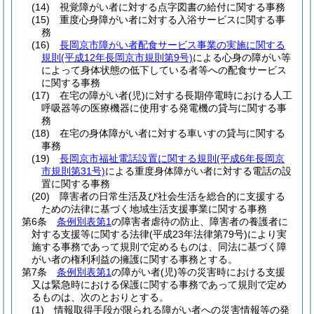
(14)
視覚障がい者に対する点字図書の給付に関する事務
(15)
重度心身障がい者に対する入浴サービスに関する事
務
(16)
長岡京市障がい者配食サービス事業の実施に関する
規則
(平成12年長岡京市規則第9号)
による心身の障がい等
によって身体状態の低下している者等への配食サービス
に関する事務
(17)
在宅の障がい者
(児)
に対する長期停電時における人工
呼吸器等の医療機器に使用する発電機の貸与に関する事
務
(18)
在宅の身体障がい者に対する車いすの貸与に関する
事務
(19)
長岡京市福祉電話設置に関する規則
(平成6年長岡京
市規則第31号)
による重度身体障がい者に対する電話の設
置に関する事務
(20)
障害者の日常生活及び社会生活を総合的に支援する
ための法律に基づく地域生活支援事業に関する事務
第6条
条例別表第1
の障害者虐待の防止、障害者の養護者に
対する支援等に関する法律
(平成23年法律第79号)
により実
施する事務であって規則で定めるものは、同法に基づく障
がい者の権利利益の擁護に関する事務とする。
第7条
条例別表第1
の障がい者
(児)
等の災害時における支援
又は緊急時における保護に関する事務であって規則で定め
るものは、次のとおりとする。
(1)
情報取得手段が限られる障がい者への災害情報等の発