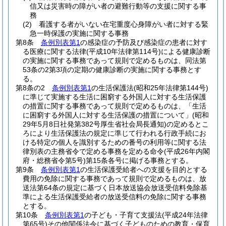
信又は災害時の障がい者の避難行動等の支援に関する事
務
(2)
看護する者がいない在宅重度心身障がい者に対する緊
急一時保護の実施に関する事務
第8条
条例別表第1
の感染症の予防及び感染症の患者に対す
る医療に関する法律
(平成10年法律第114号)
による健康診断
の実施に関する事務であって規則で定めるものは、同法第
53条の2第3項の定期の健康診断の実施に関する事務とす
る。
第8条の2
条例別表第1
の生活保護法
(昭和25年法律第144号)
に準じて実施する生活に困窮する外国人に対する生活保護
の措置に関する事務であって規則で定めるものは、「生活
に困窮する外国人に対する生活保護の措置について」
(昭和
29年5月8日社発第382号厚生省社会局長通知)
の定めるとこ
ろにより生活保護法の規定に準じて行われる行政手続にお
ける特定の個人を識別するための番号の利用等に関する法
律別表の主務省令で定める事務を定める命令
(平成26年内閣
府・総務省令第5号)
第15条各号に掲げる事務とする。
第9条
条例別表第1
の生活保護受給者への支援を目的とする
費用の免除に関する事務であって規則で定めるものは、放
送法第64条の規定に基づく日本放送協会放送受信料免除基
準による生活保護受給者の放送受信料の免除に関する事務
とする。
第10条
条例別表第1
の子ども・子育て支援法
(平成24年法律
第65号)
その他関係法令に基づく子どものための教育・保育