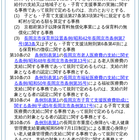
給付の支給又は地域子ども・子育て支援事業の実施に関す
る事務であって規則で定めるものは、次のとおりとする。
(1)
子ども・子育て支援法第27条第3項第2号に規定する市
町村が定める額を算定する事務
(2)
京都府第3子以降保育料無償化事業による保育料の無
償化に関する事務
(3)
長岡京市保育所設置条例
(昭和42年長岡京市条例第7
号)
第3条
又は子ども・子育て支援法附則第6条第4項によ
る保育料の徴収に関する事務
第10条の2
条例別表第1
の
長岡京市老人医療費の支給に関す
る条例
(昭和48年長岡京市条例第13号)
による老人医療費の
支給に関する事務であって規則で定めるものは、支給の対
象となる者の認定に関する事務とする。
第10条の3
条例別表第1
の
長岡京市福祉医療費の支給に関す
る条例
(昭和50年長岡京市条例第35号)
による福祉医療費の
支給に関する事務であって規則で定めるものは、支給の対
象となる者の認定に関する事務とする。
第10条の4
条例別表第1
の
長岡京市子育て支援医療費助成に
関する条例
(平成5年長岡京市条例第17号)
による子育て支援
医療費の支給に関する事務であって規則で定めるものは、
支給の対象となる者の認定に関する事務とする。
第10条の5
条例別表第1
の長岡京市重度心身障がい老人健康
管理費支給要綱
(昭和58年7月1日制定)
による重度心身障が
い老人健康管理費の支給に関する事務であって規則で定め
るものは、支給の対象となる者の認定に関する事務とす