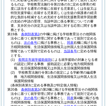
のため必要な経費の支弁に関する事務であって規則で定め
るものは、学校教育法施行令第22条の3に定める障害の程
度に該当する通常の学級に在籍する児童若しくは生徒又は
特別支援学級に在籍する児童若しくは生徒の保護者の経済
的な負担を軽減するため支給する特別支援教育就学奨励費
の支給の申請の受理、当該申請に係る事実についての審
査、支弁区分の決定又は当該申請に対する応答に関する事
務とする。
第19条
条例別表第2
の中欄に掲げる学校教育法その他関係
法令に基づく就学管理に関する事務であって規則で定める
ものは、
次の各号
に掲げる事務とし、
同表
右欄に掲げる地
方税関係情報、生活保護関係情報又は外国人生活保護関係
情報であって規則で定めるものは、
当該各号
に定める情報
とする。
(1)
長岡京市就学援助規則
による就学援助の対象となる者
の認定に関する事務 援助認定に必要な地方税関係情
報、生活保護関係情報又は外国人生活保護関係情報
(2)
学校教育法施行令第1条の規定による学齢簿の編成事
務 地方税関係情報、生活保護関係情報又は外国人生活
保護関係情報
(条例別表第3に定める事務及び特定個人情報)
第20条
条例別表第3
の第2欄に掲げる学校教育法その他関係
法令に基づく就学管理に関する事務であって規則で定める
ものは、
次の各号
に掲げる事務とし、
同表
第4欄に掲げる地
方税関係情報、生活保護関係情報又は外国人生活保護関係