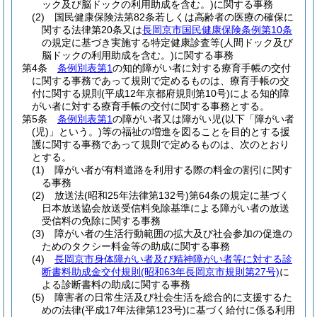
ック及び脳ドックの利用助成を含む。)
に関する事務
(2)
国民健康保険法第82条若しくは高齢者の医療の確保に
関する法律第20条又は
長岡京市国民健康保険条例第10条
の規定に基づき実施する特定健康診査等
(人間ドック及び
脳ドックの利用助成を含む。)
に関する事務
第4条
条例別表第1
の知的障がい者に対する療育手帳の交付
に関する事務であって規則で定めるものは、療育手帳の交
付に関する規則
(平成12年京都府規則第10号)
による知的障
がい者に対する療育手帳の交付に関する事務とする。
第5条
条例別表第1
の障がい者又は障がい児
(以下「障がい者
(児)
」という。)
等の福祉の増進を図ることを目的とする援
護に関する事務であって規則で定めるものは、次のとおり
とする。
(1)
障がい者が有料道路を利用する際の料金の割引に関す
る事務
(2)
放送法
(昭和25年法律第132号)
第64条の規定に基づく
日本放送協会放送受信料免除基準による障がい者の放送
受信料の免除に関する事務
(3)
障がい者の生活行動範囲の拡大及び社会参加の促進の
ためのタクシー料金等の助成に関する事務
(4)
長岡京市身体障がい者及び精神障がい者等に対する診
断書料助成金交付規則
(昭和63年長岡京市規則第27号)
に
よる診断書料の助成に関する事務
(5)
障害者の日常生活及び社会生活を総合的に支援するた
めの法律
(平成17年法律第123号)
に基づく給付に係る利用