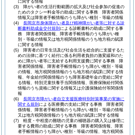
に関する情報
(3)
障がい者の生活行動範囲の拡大及び社会参加の促進の
ためのタクシー料金等の助成に関する事務 障害者関係
情報又は障害者手帳情報のうち障がい種別・等級の情報
(4)
長岡京市身体障がい者及び精神障がい者等に対する診
断書料助成金交付規則
による診断書料の助成に関する事
務 障害者関係情報、障害者手帳情報のうち障がい種
別・等級の情報又は地方税関係情報のうち地方税の賦課
に関する情報
(5)
障害者の日常生活及び社会生活を総合的に支援するた
めの法律に基づく給付に係る利用者負担の激変緩和のた
めに障がい者等に支給する利用支援費に関する事務 障
害者関係情報、障害者手帳情報のうち障がい種別・等級
の情報、地方税関係情報のうち地方税の賦課に関する情
報、年金給付関係情報のうち障害基礎年金の受給に関す
る情報、特別児童扶養手当関係情報、医療保険給付関係
情報のうち資格に関する情報又は介護保険給付等関係情
報
(6)
長岡京市障がい者自立支援医療特別対策事業の実施に
関する規則
による医療費の支給に関する事務 障害者関
係情報、障害者手帳情報のうち障がい種別・等級の情報
又は地方税関係情報のうち地方税の賦課に関する情報
(7)
軽度・中程度の難聴の児童の補聴器の購入又は修理に
要する費用の助成に関する事務 障害者関係情報、障害
者手帳情報のうち障がい種別・等級の情報、地方税関係