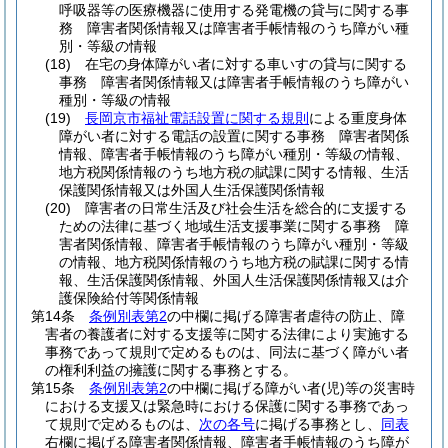
呼吸器等の医療機器に使用する発電機の貸与に関する事
務 障害者関係情報又は障害者手帳情報のうち障がい種
別・等級の情報
(18)
在宅の身体障がい者に対する車いすの貸与に関する
事務 障害者関係情報又は障害者手帳情報のうち障がい
種別・等級の情報
(19)
長岡京市福祉電話設置に関する規則
による重度身体
障がい者に対する電話の設置に関する事務 障害者関係
情報、障害者手帳情報のうち障がい種別・等級の情報、
地方税関係情報のうち地方税の賦課に関する情報、生活
保護関係情報又は外国人生活保護関係情報
(20)
障害者の日常生活及び社会生活を総合的に支援する
ための法律に基づく地域生活支援事業に関する事務 障
害者関係情報、障害者手帳情報のうち障がい種別・等級
の情報、地方税関係情報のうち地方税の賦課に関する情
報、生活保護関係情報、外国人生活保護関係情報又は介
護保険給付等関係情報
第14条
条例別表第2
の中欄に掲げる障害者虐待の防止、障
害者の養護者に対する支援等に関する法律により実施する
事務であって規則で定めるものは、同法に基づく障がい者
の権利利益の擁護に関する事務とする。
第15条
条例別表第2
の中欄に掲げる障がい者
(児)
等の災害時
における支援又は緊急時における保護に関する事務であっ
て規則で定めるものは、
次の各号
に掲げる事務とし、
同表
右欄に掲げる障害者関係情報、障害者手帳情報のうち障が