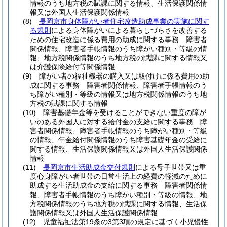
情報のうち地方税の賦課に関する情報、生活保護関係情
報又は外国人生活保護関係情報
(8)
長岡京市身体障がい者住宅改造助成事業の実施に関す
る規則
による身体障がいによる暮らしづらさを改善する
ための住宅改造に係る費用の助成に関する事務 障害者
関係情報、障害者手帳情報のうち障がい種別・等級の情
報、地方税関係情報のうち地方税の賦課に関する情報又
は介護保険給付等関係情報
(9)
障がい者の福祉機器の購入又は取付けに係る費用の助
成に関する事務 障害者関係情報、障害者手帳情報のう
ち障がい種別・等級の情報又は地方税関係情報のうち地
方税の賦課に関する情報
(10)
障害基礎年金等を受けることができない重度の障が
いのある外国人に対する給付金の支給に関する事務 障
害者関係情報、障害者手帳情報のうち障がい種別・等級
の情報、年金給付関係情報のうち障害基礎年金の受給に
関する情報、生活保護関係情報又は外国人生活保護関係
情報
(11)
長岡京市生活助成金交付規則
による母子世帯又は重
度心身障がい者世帯の日常生活上の経費の軽減のために
助成する生活助成金の支給に関する事務 障害者関係情
報、障害者手帳情報のうち障がい種別・等級の情報、地
方税関係情報のうち地方税の賦課に関する情報、生活保
護関係情報又は外国人生活保護関係情報
(12)
児童福祉法第19条の3第3項の規定に基づく小児慢性