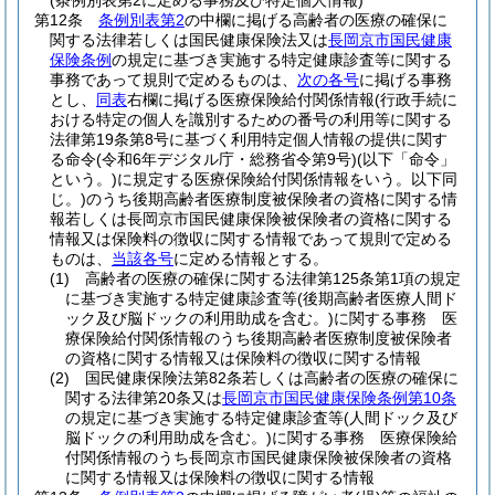
(条例別表第2に定める事務及び特定個人情報)
第12条
条例別表第2
の中欄に掲げる高齢者の医療の確保に
関する法律若しくは国民健康保険法又は
長岡京市国民健康
保険条例
の規定に基づき実施する特定健康診査等に関する
事務であって規則で定めるものは、
次の各号
に掲げる事務
とし、
同表
右欄に掲げる医療保険給付関係情報
(行政手続に
おける特定の個人を識別するための番号の利用等に関する
法律第19条第8号に基づく利用特定個人情報の提供に関す
る命令
(令和6年デジタル庁・総務省令第9号)
(以下「命令」
という。)
に規定する医療保険給付関係情報をいう。以下同
じ。)
のうち後期高齢者医療制度被保険者の資格に関する情
報若しくは長岡京市国民健康保険被保険者の資格に関する
情報又は保険料の徴収に関する情報であって規則で定める
ものは、
当該各号
に定める情報とする。
(1)
高齢者の医療の確保に関する法律第125条第1項の規定
に基づき実施する特定健康診査等
(後期高齢者医療人間ド
ック及び脳ドックの利用助成を含む。)
に関する事務 医
療保険給付関係情報のうち後期高齢者医療制度被保険者
の資格に関する情報又は保険料の徴収に関する情報
(2)
国民健康保険法第82条若しくは高齢者の医療の確保に
関する法律第20条又は
長岡京市国民健康保険条例第10条
の規定に基づき実施する特定健康診査等
(人間ドック及び
脳ドックの利用助成を含む。)
に関する事務 医療保険給
付関係情報のうち長岡京市国民健康保険被保険者の資格
に関する情報又は保険料の徴収に関する情報