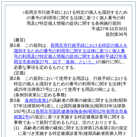
○長岡京市行政手続における特定の個人を識別するため
の番号の利用等に関する法律に基づく個人番号の利
用及び特定個人情報の提供に関する条例施行規則
平成27年10月30日
規則第36号
(趣旨)
第1条
この規則は、
長岡京市行政手続における特定の個人を
識別するための番号の利用等に関する法律に基づく個人番
号の利用及び特定個人情報の提供に関する条例
(平成27年長
岡京市条例第27号。以下「条例」という。)
の施行に関し、
必要な事項を定めるものとする。
(定義)
第2条
この規則において使用する用語は、行政手続における
特定の個人を識別するための番号の利用等に関する法律
(平
成25年法律第27号)
において使用する用語の例による。
(条例別表第1に定める事務)
第3条
条例別表第1
の高齢者の医療の確保に関する法律
(昭和
57年法律第80号)
若しくは国民健康保険法
(昭和33年法律第
192号)
又は
長岡京市国民健康保険条例
(昭和52年長岡京市条
例第2号)
の規定に基づき実施する特定健康診査等に関する
事務であって規則で定めるものは、次のとおりとする。
(1)
高齢者の医療の確保に関する法律第125条第1項の規定
に基づき実施する特定健康診査等
(後期高齢者医療人間ド