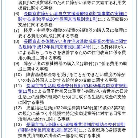
者負担の激変緩和のために障がい者等に支給する利用支
援費に関する事務
(6)
長岡京市障がい者自立支援医療特別対策事業の実施に
関する規則
(平成20年長岡京市規則第1号)
による医療費の
支給に関する事務
(7)
軽度・中程度の難聴の児童の補聴器の購入又は修理に
要する費用の助成に関する事務
(8)
長岡京市身体障がい者住宅改造助成事業の実施に関す
る規則
(平成12年長岡京市規則第14号)
による身体障がい
による暮らしづらさを改善するための住宅改造に係る費
用の助成に関する事務
(9)
障がい者の福祉機器の購入又は取付けに係る費用の助
成に関する事務
(10)
障害基礎年金等を受けることができない重度の障が
いのある外国人に対する給付金の支給に関する事務
(11)
長岡京市生活助成金交付規則
(昭和55年長岡京市規則
第11号)
による母子世帯又は重度心身障がい者世帯の日常
生活上の経費の軽減のために助成する生活助成金の支給
に関する事務
(12)
児童福祉法
(昭和22年法律第164号)
第19条の3第3項
の規定に基づく小児慢性特定疾病児童等に対する日常生
活用具の給付に関する事務
(13)
長岡京市心身障がい者扶養共済制度補助金交付規則
(昭和48年長岡京市規則第25号)
による京都府心身障害者
扶養共済制度の掛金の一部を助成する事務