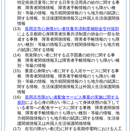
特定疾病児童等に対する日常生活用具の給付に関する事
務 障害者関係情報、障害者手帳情報のうち障がい種
別・等級の情報、地方税関係情報のうち地方税の賦課に
関する情報、生活保護関係情報又は外国人生活保護関係
情報
(13)
長岡京市心身障がい者扶養共済制度補助金交付規則
による京都府心身障害者扶養共済制度の掛金の一部を助
成する事務 障害者関係情報、障害者手帳情報のうち障
がい種別・等級の情報又は地方税関係情報のうち地方税
の賦課に関する情報
(14)
視覚障がい者に対する点字図書の給付に関する事
務 障害者関係情報又は障害者手帳情報のうち障がい種
別・等級の情報
(15)
重度心身障がい者に対する入浴サービスに関する事
務 障害者関係情報、障害者手帳情報のうち障がい種
別・等級の情報、地方税関係情報のうち地方税の賦課に
関する情報、生活保護関係情報又は外国人生活保護関係
情報
(16)
長岡京市障がい者配食サービス事業の実施に関する
規則
による心身の障がい等によって身体状態の低下して
いる者等への配食サービスに関する事務 障害者関係情
報、障害者手帳情報のうち障がい種別・等級の情報、地
方税関係情報のうち地方税の賦課に関する情報、生活保
護関係情報又は外国人生活保護関係情報
(17)
在宅の障がい者
(児)
に対する長期停電時における人工