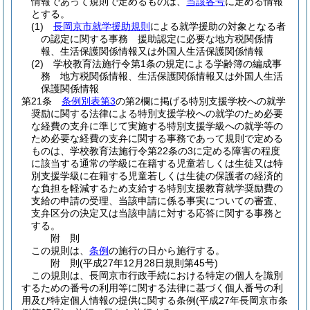
情報であって規則で定めるものは、
当該各号
に定める情報
とする。
(1)
長岡京市就学援助規則
による就学援助の対象となる者
の認定に関する事務 援助認定に必要な地方税関係情
報、生活保護関係情報又は外国人生活保護関係情報
(2)
学校教育法施行令第1条の規定による学齢簿の編成事
務 地方税関係情報、生活保護関係情報又は外国人生活
保護関係情報
第21条
条例別表第3
の第2欄に掲げる特別支援学校への就学
奨励に関する法律による特別支援学校への就学のため必要
な経費の支弁に準じて実施する特別支援学級への就学等の
ため必要な経費の支弁に関する事務であって規則で定める
ものは、学校教育法施行令第22条の3に定める障害の程度
に該当する通常の学級に在籍する児童若しくは生徒又は特
別支援学級に在籍する児童若しくは生徒の保護者の経済的
な負担を軽減するため支給する特別支援教育就学奨励費の
支給の申請の受理、当該申請に係る事実についての審査、
支弁区分の決定又は当該申請に対する応答に関する事務と
する。
附
則
この規則は、
条例
の施行の日から施行する。
附
則
(平成27年12月28日
規則第45号)
この規則は、長岡京市行政手続における特定の個人を識別
するための番号の利用等に関する法律に基づく個人番号の利
用及び特定個人情報の提供に関する条例
(平成27年長岡京市条