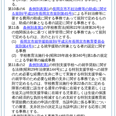
る。
第10条の6
条例別表第1
の
長岡京市不妊治療等の助成に関す
る規則
(平成15年長岡京市規則第45号)
による不妊治療等に
要する費用の助成に関する事務であって規則で定めるもの
は、助成の対象となる者の認定に関する事務とする。
第11条
条例別表第1
の学校教育法
(昭和22年法律第26号)
そ
の他関係法令に基づく就学管理に関する事務であって規則
で定めるものは、次のとおりとする。
(1)
長岡京市就学援助規則
(平成元年長岡京市教育委員会
規則第4号)
による就学援助の対象となる者の認定に関す
る事務
(2)
学校教育法施行令
(昭和28年政令第340号)
第1条の規定
による学齢簿の編成事務
第11条の2
条例別表第1
の特別支援学校への就学奨励に関す
る法律
(昭和29年法律第144号)
による特別支援学校への就学
のため必要な経費の支弁に準じて実施する特別支援学級へ
の就学等のため必要な経費の支弁に関する事務であって規
則で定めるものは、学校教育法施行令第22条の3に定める
障害の程度に該当する通常の学級に在籍する児童若しくは
生徒又は特別支援学級に在籍する児童若しくは生徒の保護
者の経済的な負担を軽減するため支給する特別支援教育就
学奨励費の支給の申請の受理、当該申請に係る事実につい
ての審査、支弁区分の決定又は当該申請に対する応答に関
する事務とする。