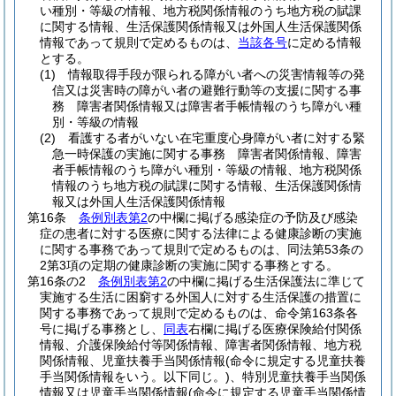
い種別・等級の情報、地方税関係情報のうち地方税の賦課
に関する情報、生活保護関係情報又は外国人生活保護関係
情報であって規則で定めるものは、
当該各号
に定める情報
とする。
(1)
情報取得手段が限られる障がい者への災害情報等の発
信又は災害時の障がい者の避難行動等の支援に関する事
務 障害者関係情報又は障害者手帳情報のうち障がい種
別・等級の情報
(2)
看護する者がいない在宅重度心身障がい者に対する緊
急一時保護の実施に関する事務 障害者関係情報、障害
者手帳情報のうち障がい種別・等級の情報、地方税関係
情報のうち地方税の賦課に関する情報、生活保護関係情
報又は外国人生活保護関係情報
第16条
条例別表第2
の中欄に掲げる感染症の予防及び感染
症の患者に対する医療に関する法律による健康診断の実施
に関する事務であって規則で定めるものは、同法第53条の
2第3項の定期の健康診断の実施に関する事務とする。
第16条の2
条例別表第2
の中欄に掲げる生活保護法に準じて
実施する生活に困窮する外国人に対する生活保護の措置に
関する事務であって規則で定めるものは、命令第163条各
号に掲げる事務とし、
同表
右欄に掲げる医療保険給付関係
情報、介護保険給付等関係情報、障害者関係情報、地方税
関係情報、児童扶養手当関係情報
(命令に規定する児童扶養
手当関係情報をいう。以下同じ。)
、特別児童扶養手当関係
情報又は児童手当関係情報
(命令に規定する児童手当関係情