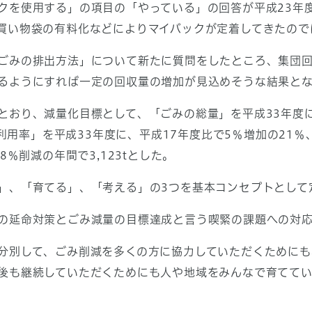
を使用する」の項目の「やっている」の回答が平成23年度の
買い物袋の有料化などによりマイバックが定着してきたので
みの排出方法」について新たに質問をしたところ、集団回
るようにすれば一定の回収量の増加が見込めそうな結果と
おり、減量化目標として、「ごみの総量」を平成33年度に
再生利用率」を平成33年度に、平成17年度比で5％増加の2
8％削減の年間で3,123tとした。
、「育てる」、「考える」の3つを基本コンセプトとして
延命対策とごみ減量の目標達成と言う喫緊の課題への対応
別して、ごみ削減を多くの方に協力していただくためにも
後も継続していただくためにも人や地域をみんなで育ててい