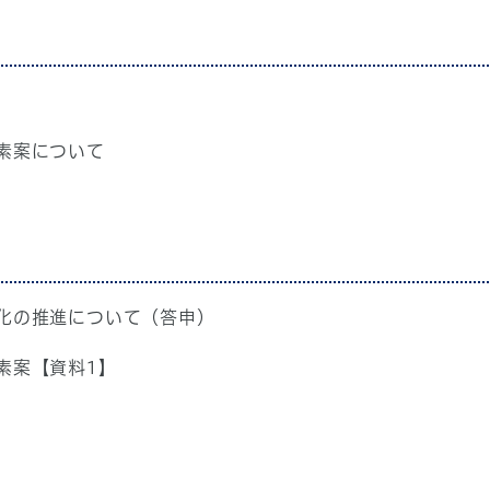
素案について
化の推進について（答申）
素案【資料1】