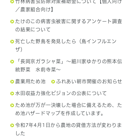
竹林病害虫防除対策補助金について【個人向け
／農家組合向け】
たけのこの病害虫被害に関するアンケート調査
の結果について
死亡した野鳥を発見したら（鳥インフルエン
ザ）
「長岡京ガラシャ菜」～細川家ゆかりの熊本伝
統野菜 水前寺菜～
農業用ため池
ふれあい朝市開催のお知らせ
水田収益力強化ビジョンの公表について
ため池が万が一決壊した場合に備えるため、た
め池ハザードマップを作成しています。
令和7年4月1日から農地の貸借方法が変わりま
した