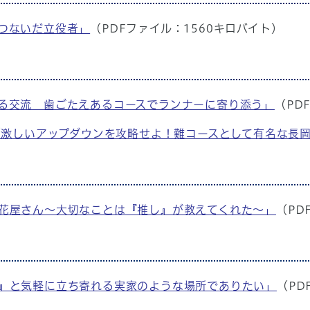
をつないだ立役者」
（PDFファイル：1560キロバイト）
まれる交流 歯ごたえあるコースでランナーに寄り添う」
（PD
記事 【激しいアップダウンを攻略せよ！難コースとして有名な
かな花屋さん〜大切なことは『推し』が教えてくれた〜」
（PD
ま！』と気軽に立ち寄れる実家のような場所でありたい」
（PD