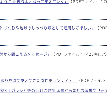
るように 止まり木となって支えていく」
（PDFファイル：1
える体づくりや地域のしゃべり場として活用してほしい」
（PD
文化財から聞こえるメッセージ」
（PDFファイル：1423キロ
祭！ 祭りを陰で支えてきた女性ボランティア」
（PDFファイル
事 2023年ガラシャ祭の行列に参加 応募から婚礼の儀まで「