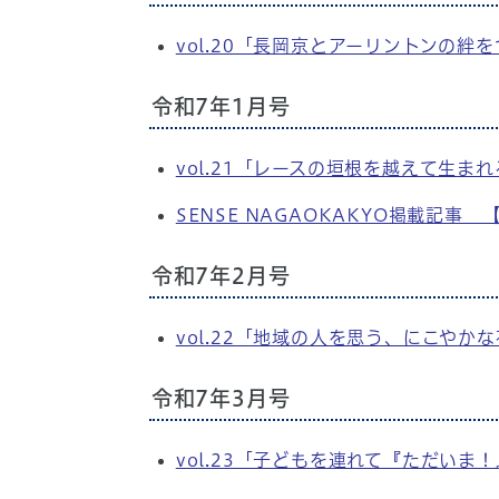
vol.20「長岡京とアーリントンの絆
令和7年1月号
vol.21「レースの垣根を越えて生
SENSE NAGAOKAKYO掲載
令和7年2月号
vol.22「地域の人を思う、にこや
令和7年3月号
vol.23「子どもを連れて『ただい