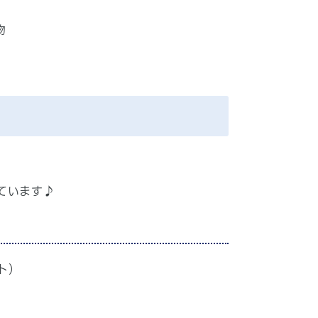
物
ています♪
ト）