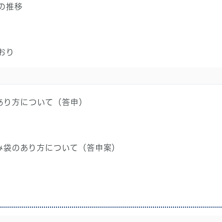
の推移
おり
あり方について（答申）
み袋のあり方について（答申案）