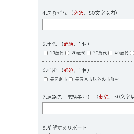
（
必須
、50文字以内）
4.ふりがな
5.年代 （
必須
、1個）
10歳代
20歳代
30歳代
40歳代
6.住所 （
必須
、1個）
長岡京市
長岡京市以外の市町村
（
必須
、50文字
7.連絡先（電話番号）
8.希望するサポート