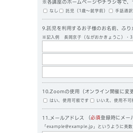
なし
託児（1歳～就学前）
手話通訳
9.託児を利用するお子様のお名前、ふり
※記入例 長岡京子（ながおかきょうこ）・3
はい、使用可能です
いいえ、使用不可
（
必須
登録時にメー
11.メールアドレス
「
example@example.jp
」というように英数