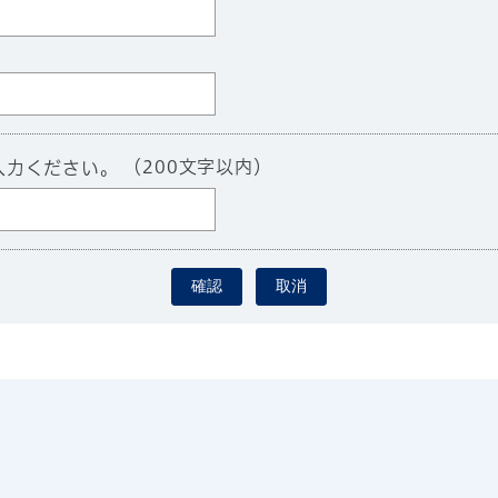
）
（200文字以内）
入力ください。
確認
取消