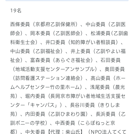
19名
西條委員（京都府乙訓保健所）、中山委員（乙訓医
師会）、岡本委員（乙訓医師会）、松浦委員(乙訓歯
科衛生士会）、井口委員（知的障がい者相談員）、
中山委員（乙訓福祉会）、井上委員（乙訓やよい福
祉会）、富森委員（あらぐさ福祉会）、石田委員
（地域活動支援センターアンサンブル）、奥田委員
（訪問看護ステーション連絡会）、高山委員（ホー
ムヘルプセンター竹の里ホーム）、浅尾委員（晨光
苑）、堀内委員（長岡京市障がい者地域生活支援セ
ンター「キャンバス」）、長谷川委員（きりしま
苑）、内田委員（乙訓ひまわり園）、長浜委員（乙
訓ポニーの学校）、中西委員（こらぼねっと京
都）、中矢委員【代理：柴山氏】（NPO法人てくて