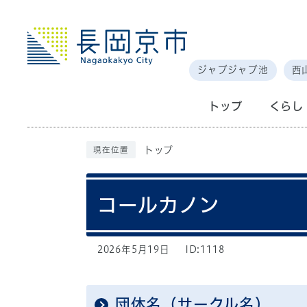
ジャブジャブ池
西
トップ
くらし
トップ
現在位置
コールカノン
2026年5月19日
ID:1118
団体名（サークル名）