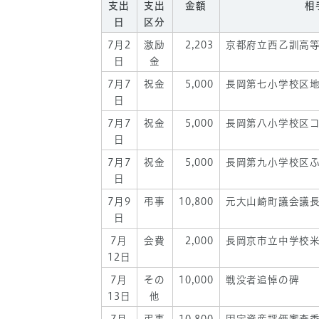
支出
支出
金額
相
日
区分
7月2
激励
2,203
京都府立西乙訓高
日
金
7月7
祝金
5,000
長岡第七小学校区
日
7月7
祝金
5,000
長岡第八小学校区
日
7月7
祝金
5,000
長岡第九小学校区
日
7月9
弔事
10,800
元大山崎町議会議
日
7月
会費
2,000
長岡京市立中学校
12日
7月
その
10,000
戦没者追悼の碑
13日
他