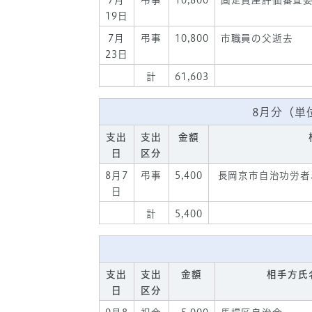
7月
弔事
10,800
固定資産評価審査
19日
7月
弔事
10,800
市職員の父逝去
23日
計
61,603
8月分（単
支出
支出
金額
日
区分
8月7
弔事
5,400
長岡京市自治功労者
日
計
5,400
支出
支出
金額
相手方氏
日
区分