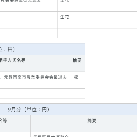
委員会委員長の父逝去
生花
生花
位：円）
相手方氏名等
摘要
、元長岡京市農業委員会会長逝去
樒
9月分（単位：円）
名等
摘要