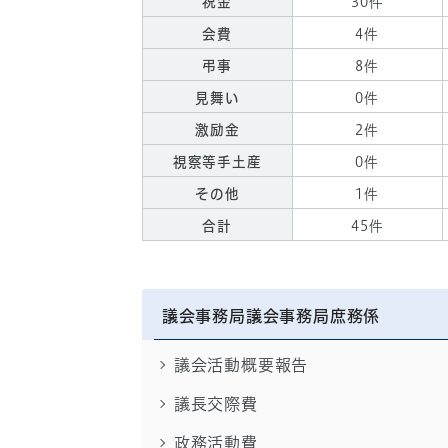
祝金
30件
会費
4件
弔事
8件
見舞い
0件
激励金
2件
視察等手土産
0件
その他
1件
合計
45件
議会事務局議会事務局庶務係
議会活動概要報告
議長交際費
政務活動費