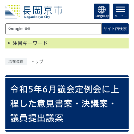
Language
メニュー
サイト内検索
注目キーワード
トップ
現在位置
令和5年6月議会定例会に上
程した意見書案・決議案・
議員提出議案