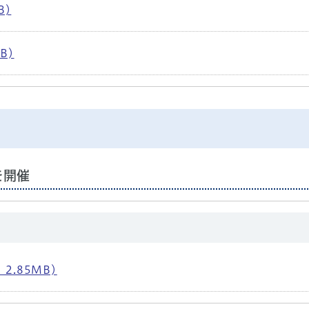
B)
B)
を開催
.85MB)