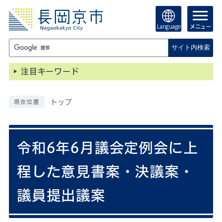
Language
メニュー
サイト内検索
注目キーワード
トップ
現在位置
令和6年6月議会定例会に上
程した意見書案・決議案・
議員提出議案