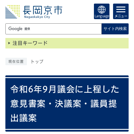
Language
メニュー
サイト内検索
注目キーワード
トップ
現在位置
令和6年9月議会に上程した
意見書案・決議案・議員提
出議案