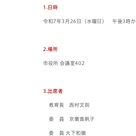
1.日時
令和7年3月26日（水曜日） 午後3時か
2.場所
市役所 会議室402
3.出席者
教育長 西村文則
委 員 京樂真帆子
委 員 大下和徹