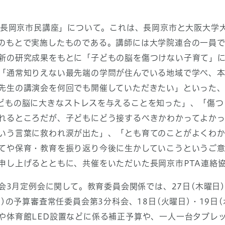
た「長岡京市民講座」について。これは、長岡京市と大阪大学
のもとで実施したものである。講師には大学院連合の一員
新の研究成果をもとに「子どもの脳を傷つけない子育て」に
「通常知りえない最先端の学問が住んでいる地域で学べ、
先生の講演会を何回でも開催していただきたい」といった
どもの脳に大きなストレスを与えることを知った」、「傷つ
れるところだが、子どもにどう接するべきかわかってよか
いう言葉に救われ涙が出た」、「とも育てのことがよくわ
てや保育・教育を振り返り今後に生かしていこうというご
申し上げるとともに、共催をいただいた長岡京市PTA連絡
会3月定例会に関して。教育委員会関係では、27日(木曜日)
日)の予算審査常任委員会第3分科会、18日(火曜日)・19日
や体育館LED設置などに係る補正予算や、一人一台タブレ