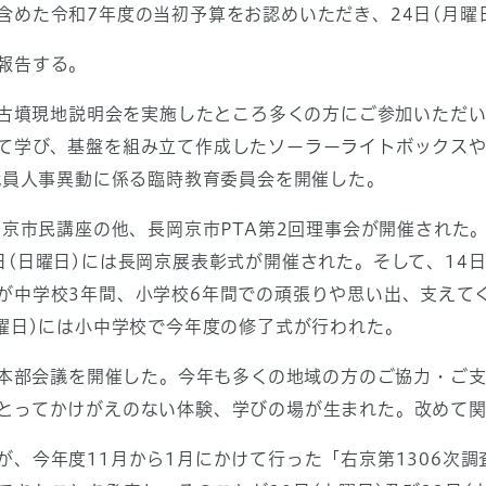
含めた令和7年度の当初予算をお認めいただき、24日(月曜
報告する。
塚古墳現地説明会を実施したところ多くの方にご参加いただ
て学び、基盤を組み立て作成したソーラーライトボックス
職員人事異動に係る臨時教育委員会を開催した。
岡京市民講座の他、長岡京市PTA第2回理事会が開催された
(日曜日)には長岡京展表彰式が開催された。そして、14日(
が中学校3年間、小学校6年間での頑張りや思い出、支えて
月曜日)には小中学校で今年度の修了式が行われた。
協働本部会議を開催した。今年も多くの地域の方のご協力・ご
とってかけがえのない体験、学びの場が生まれた。改めて
が、今年度11月から1月にかけて行った「右京第1306次