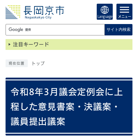
Language
メニュー
サイト内検索
注目キーワード
トップ
現在位置
令和8年3月議会定例会に上
程した意見書案・決議案・
議員提出議案