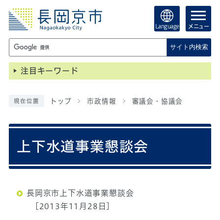
Language
メニュー
サイト内検索
注目キーワード
トップ
市政情報
審議会・協議会
現在位置
上下水道事業懇談会
長岡京市上下水道事業懇談会
[2013年11月28日]