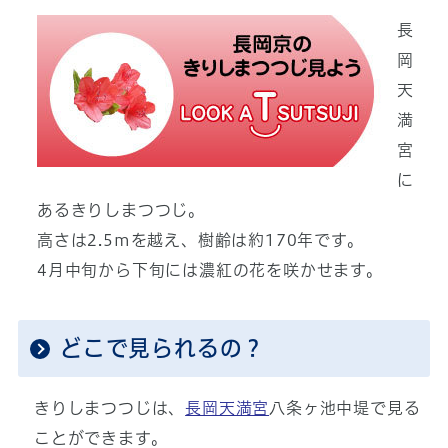
長
岡
天
満
宮
に
あるきりしまつつじ。
高さは2.5mを越え、樹齢は約170年です。
4月中旬から下旬には濃紅の花を咲かせます。
どこで見られるの？
きりしまつつじは、
長岡天満宮
八条ヶ池中堤で見る
ことができます。