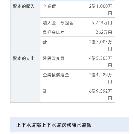
資本的収入
企業債
2億1,000万
円
加入金・分担金
5,743万円
負担金ほか
262万円
計
2億7,005万
円
資本的支出
建設改良費
4億5,303万
円
企業債償還金
2億4,289万
円
計
6億9,592万
円
上下水道部上下水道総務課水道係