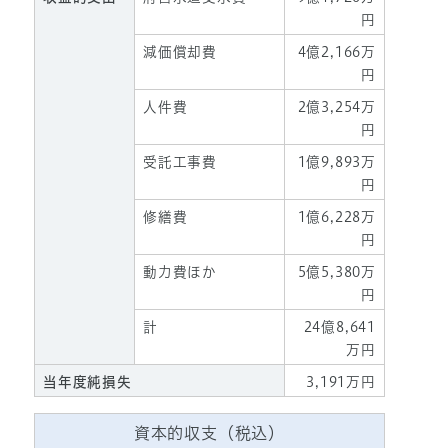
円
減価償却費
4億2,166万
円
人件費
2億3,254万
円
受託工事費
1億9,893万
円
修繕費
1億6,228万
円
動力費ほか
5億5,380万
円
計
24億8,641
万円
当年度純損失
3,191万円
資本的収支（税込）