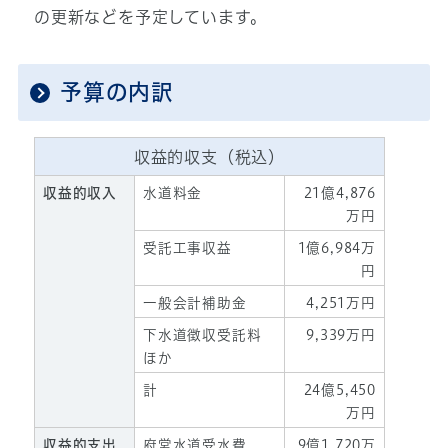
の更新などを予定しています。
予算の内訳
収益的収支（税込）
収益的収入
水道料金
21億4,876
万円
受託工事収益
1億6,984万
円
一般会計補助金
4,251万円
下水道徴収受託料
9,339万円
ほか
計
24億5,450
万円
収益的支出
府営水道受水費
9億1,720万