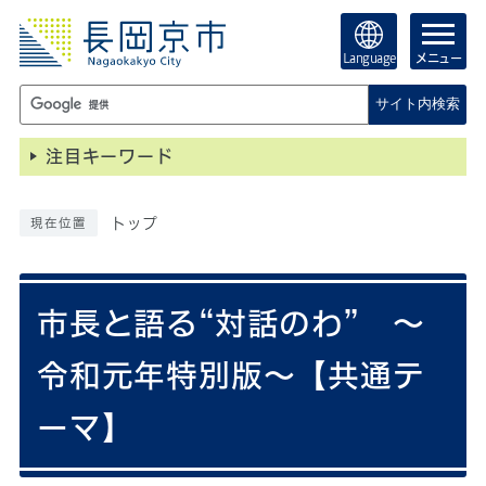
Language
メニュー
サイト内検索
注目キーワード
トップ
現在位置
市長と語る“対話のわ” ～
令和元年特別版～【共通テ
ーマ】