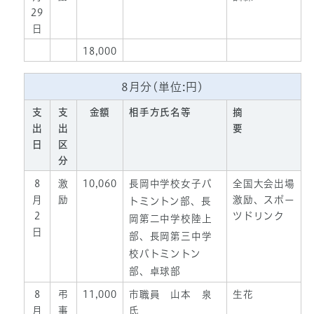
29
日
18,000
8月分(単位:円)
支
支
金額
相手方氏名等
摘
出
出
要
日
区
分
8
激
10,060
長岡中学校女子バ
全国大会出場
月
励
激励、スポー
トミントン部、長
2
ツドリンク
岡第二中学校陸上
日
部、長岡第三中学
校バトミントン
部、卓球部
8
弔
11,000
市職員 山本 泉
生花
月
事
氏