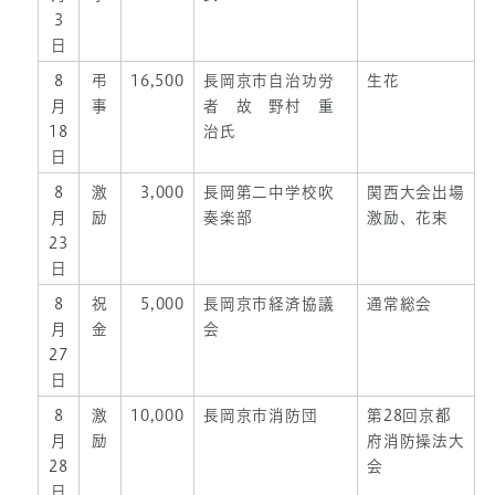
3
日
8
弔
16,500
長岡京市自治功労
生花
月
事
者 故 野村 重
18
治氏
日
8
激
3,000
長岡第二中学校吹
関西大会出場
月
励
奏楽部
激励、花束
23
日
8
祝
5,000
長岡京市経済協議
通常総会
月
金
会
27
日
8
激
10,000
長岡京市消防団
第28回京都
月
励
府消防操法大
28
会
日