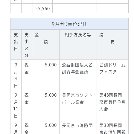
55,560
9月分(単位:円)
支
支
金
相手方氏名等
摘
出
出
額
要
日
区
分
9
祝
5,000
公益財団法人乙
乙訓ドリーム
月
金
訓青年会議所
フェスタ
4
日
9
祝
5,000
長岡京市ソフト
第48回長岡
月
金
ボール協会
京市長杯争奪
11
大会
日
9
祝
5,000
長岡京市消防団
第30回長岡
月
金
京市消防団親