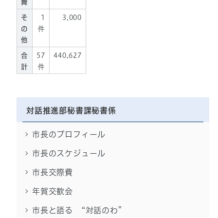
舞
そ
1
3,000
の
件
他
合
57
440,627
計
件
対話推進部秘書課秘書係
市長のプロフィール
市長のスケジュール
市長交際費
年賀交歓会
市長と語る “対話のわ”