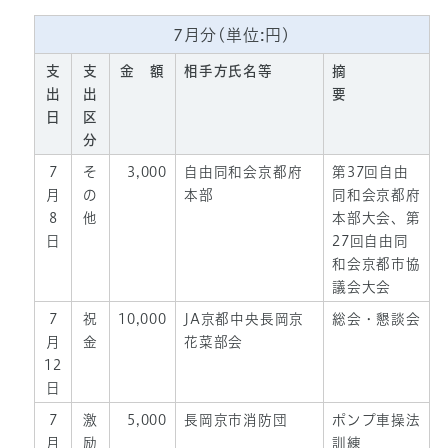
7月分(単位:円)
支
支
金 額
相手方氏名等
摘
出
出
要
日
区
分
7
そ
3,000
自由同和会京都府
第37回自由
月
の
本部
同和会京都府
8
他
本部大会、第
日
27回自由同
和会京都市協
議会大会
7
祝
10,000
JA京都中央長岡京
総会・懇談会
月
金
花菜部会
12
日
7
激
5,000
長岡京市消防団
ポンプ車操法
月
励
訓練