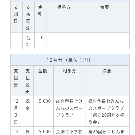
支
支
金
相手方
摘要
出
払
額
日
区
分
合
0
計
12月分（単位：円）
支
支
金額
相手方
摘要
出
払
日
区
分
12
祝
5,000
総合型長七み
総合型長七みんな
月
金
んなのスポー
のスポーツクラブ
3
ツクラブ
「創立20周年を祝
日
う会」
12
祝
5,000
長法寺小学校
第26回らくしんま