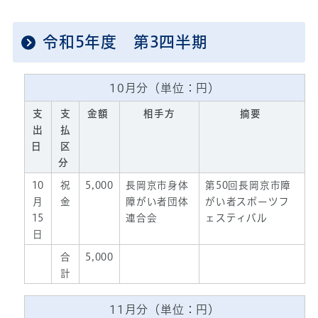
令和5年度 第3四半期
10月分（単位：円）
支
支
金額
相手方
摘要
出
払
日
区
分
10
祝
5,000
長岡京市身体
第50回長岡京市障
月
金
障がい者団体
がい者スポーツフ
15
連合会
ェスティバル
日
合
5,000
計
11月分（単位：円）