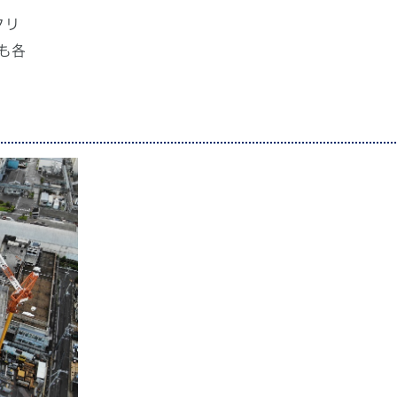
クリ
も各