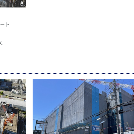
リート
て