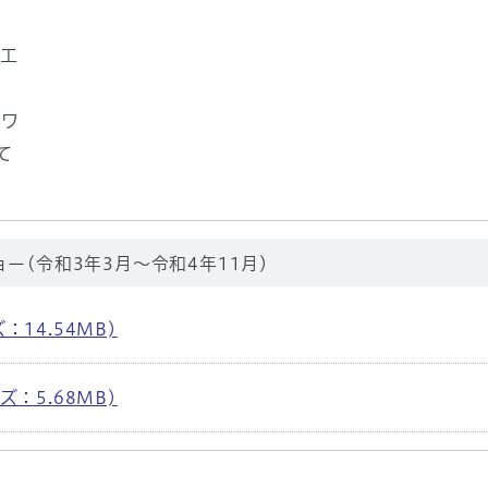
竣工
トワ
て
ー(令和3年3月～令和4年11月)
：14.54MB)
ズ：5.68MB)