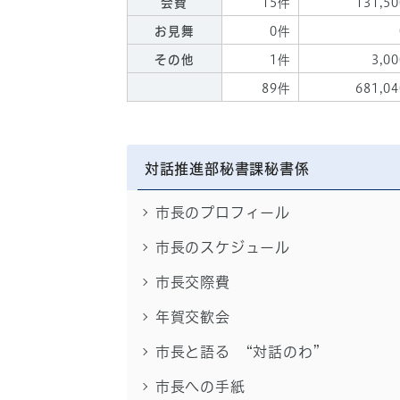
会費
15件
131,50
お見舞
0件
その他
1件
3,00
89件
681,04
対話推進部秘書課秘書係
市長のプロフィール
市長のスケジュール
市長交際費
年賀交歓会
市長と語る “対話のわ”
市長への手紙