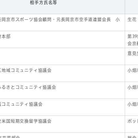
相手方氏名等
長岡京市スポーツ協会顧問・元長岡京市空手道連盟会長 小
生花
府本部
第3
会京
意見
区地域コミュニティ協議会
小畑
ふるさとコミュニティ協議会
小畑
域コミュニティ協議会
小畑
校米国短期交換留学協議会
ポッ