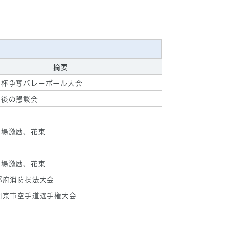
摘要
長杯争奪バレーボール大会
察後の懇談会
出場激励、花束
出場激励、花束
都府消防操法大会
岡京市空手道選手権大会