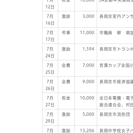
7月
祝金
10,000
JA京都中央長岡
12日
7月
激励
3,000
長岡京室内アン
16日
7月
弔事
11,000
市職員 柳 萌
17日
7月
激励
1,594
長岡京市トラン
24日
7月
会費
7,000
若葉カップ全国
25日
7月
会費
9,000
長岡京市経済協
26日
7月
祝金
10,000
全日本電機・電
27日
組合連合会、村
7月
激励
5,000
長岡京市消防団
29日
7月
激励
13,206
長岡中学校女子