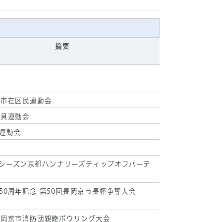
摘要
古市在区民運動会
久貝運動会
運動会
-25シーズン京都ハンナリーズティップオフパーテ
50周年記念 第50回長岡京市長杯争奪大会
長岡京市消防団親睦ボウリング大会