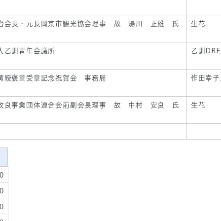
治会長・元長岡京市観光協会理事 故 湯川 正雄 氏
生花
人乙訓青年会議所
乙訓DR
黄綬褒章受章記念祝賀会 事務局
作田幸子
改良事業団体連合会前副会長理事 故 中村 安良 氏
生花
0
0
0