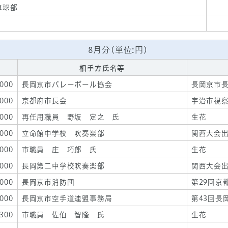
卓球部
8月分(単位:円)
相手方氏名等
,000
長岡京市バレーボール協会
長岡京市
,000
京都府市長会
宇治市視
,000
再任用職員 野坂 定之 氏
生花
,000
立命館中学校 吹奏楽部
関西大会
,000
市職員 庄 巧郎 氏
生花
,000
長岡第二中学校吹奏楽部
関西大会
,000
長岡京市消防団
第29回京
,000
長岡京市空手道連盟事務局
第43回長
,300
市職員 佐伯 智隆 氏
生花