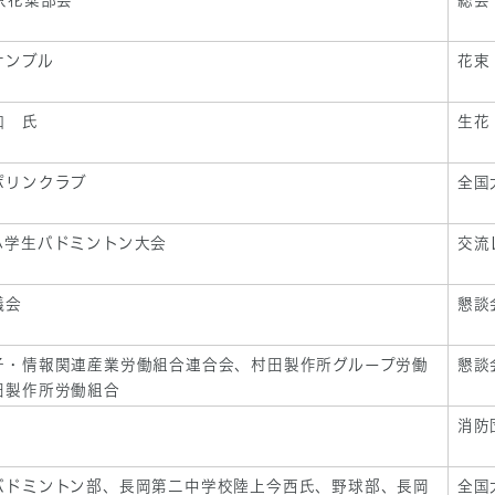
京花菜部会
総会
サンブル
花束
加 氏
生花
ポリンクラブ
全国
小学生バドミントン大会
交流
議会
懇談
子・情報関連産業労働組合連合会、村田製作所グループ労働
懇談
田製作所労働組合
消防
バドミントン部、長岡第二中学校陸上今西氏、野球部、長岡
全国