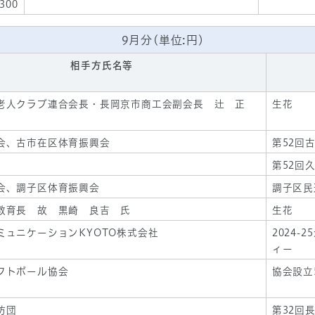
,300
9月分(単位:円)
相手方氏名等
老人クラブ連合会長・長岡京市商工会副会長 辻 正
生花
会、古市在区体育振興会
第52回
第52回
会、調子区体育振興会
調子区民
教育長 故 黒崎 良吉 氏
生花
ミュニケーションKYOTO株式会社
2024
ィー
フトボール協会
協会設立
防団
第32回