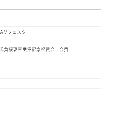
EAMフェスタ
氏黄綬褒章受章記念祝賀会 会費