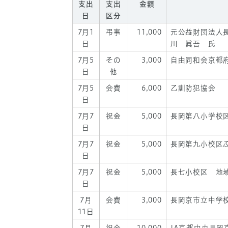
支出
支出
金額
日
区分
7月1
弔事
11,000
元公益財団法人
日
川 眞吾 氏
7月5
その
3,000
自由同和会京都
日
他
7月5
会費
6,000
乙訓防犯協会
日
7月7
祝金
5,000
長岡第八小学校
日
7月7
祝金
5,000
長岡第九小校区
日
7月7
祝金
5,000
長七小校区 地
日
7月
会費
3,000
長岡京市立中学
11日