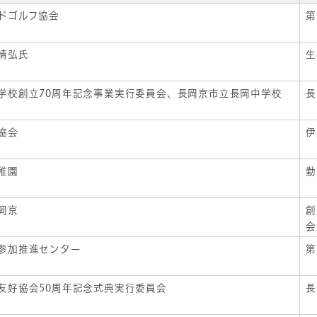
ドゴルフ協会
第
靖弘氏
生
学校創立70周年記念事業実行委員会、長岡京市立長岡中学校
長
協会
伊
稚園
勤
岡京
創
会
参加推進センター
第
友好協会50周年記念式典実行委員会
長