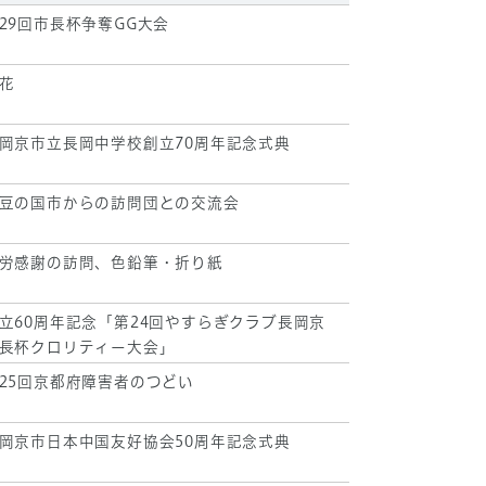
29回市長杯争奪GG大会
花
岡京市立長岡中学校創立70周年記念式典
豆の国市からの訪問団との交流会
労感謝の訪問、色鉛筆・折り紙
立60周年記念「第24回やすらぎクラブ長岡京
長杯クロリティー大会」
25回京都府障害者のつどい
岡京市日本中国友好協会50周年記念式典