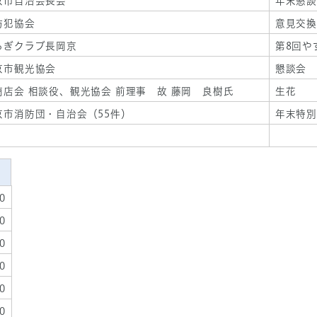
京市自治会長会
年末懇談
防犯協会
意見交換
らぎクラブ長岡京
第8回や
京市観光協会
懇談会
商店会 相談役、観光協会 前理事 故 藤岡 良樹氏
生花
京市消防団・自治会（55件）
年末特別
0
0
0
0
0
0