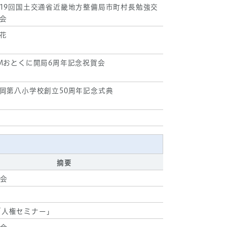
19回国土交通省近畿地方整備局市町村長勉強交
会
花
Mおとくに開局6周年記念祝賀会
岡第八小学校創立50周年記念式典
摘要
会
「人権セミナー」