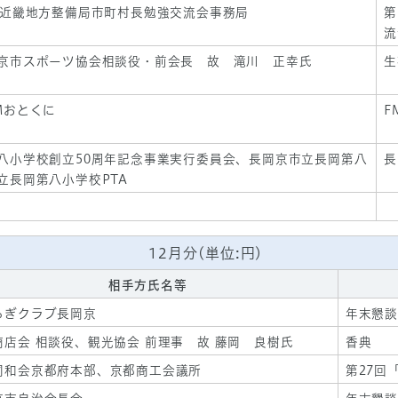
省近畿地方整備局市町村長勉強交流会事務局
第
流
京市スポーツ協会相談役・前会長 故 滝川 正幸氏
生
Mおとくに
F
八小学校創立50周年記念事業実行委員会、長岡京市立長岡第八
長
立長岡第八小学校PTA
12月分(単位:円)
相手方氏名等
らぎクラブ長岡京
年末懇談
商店会 相談役、観光協会 前理事 故 藤岡 良樹氏
香典
同和会京都府本部、京都商工会議所
第27回