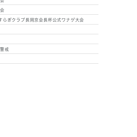
会
会
すらぎクラブ長岡京会長杯公式ワナゲ大会
警戒