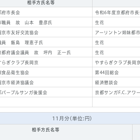
相手方氏名等
都府市長会
令和6年度京都府市
市職員 故 山本 豊彦氏
生花
岡京市友好交流協会
アーリントン姉妹都市
職員 飯島 理恵子氏
生花
京都府議会議員 故 坪内 正一氏
生花
すらぎクラブ長岡京
やすらぎクラブ長岡京
訓食品衛生協会
第44回総会
岡京市経済協議会
経済懇談会
都パープルサンガ後援会
京都サンガF.C.アワ
11月分(単位:円)
相手方氏名等